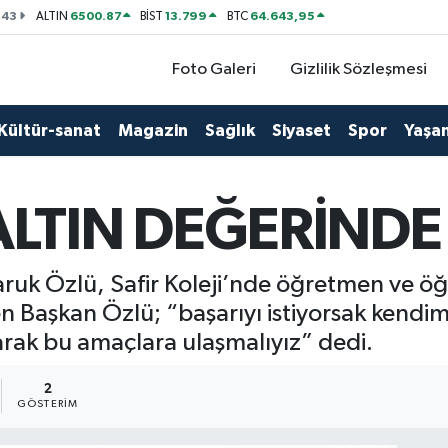
143
6500.87
13.799
64.643,95
ALTIN
BİST
BTC
Foto Galeri
Gizlilik Sözleşmesi
Kültür-sanat
Magazin
Sağlık
Siyaset
Spor
Yaşa
ALTIN DEĞERİNDE
ruk Özlü, Safir Koleji’nde öğretmen ve öğre
n Başkan Özlü; “başarıyı istiyorsak kendim
arak bu amaçlara ulaşmalıyız” dedi.
2
GÖSTERIM