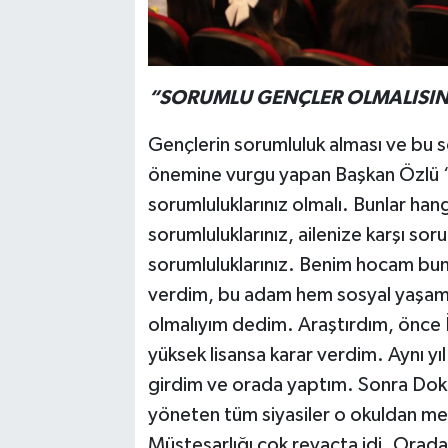
“SORUMLU GENÇLER OLMALISIN
Gençlerin sorumluluk alması ve bu 
önemine vurgu yapan Başkan Özlü “
sorumluluklarınız olmalı. Bunlar hang
sorumluluklarınız, ailenize karşı sor
sorumluluklarınız. Benim hocam bunl
verdim, bu adam hem sosyal yaşamı b
olmalıyım dedim. Araştırdım, önce 
yüksek lisansa karar verdim. Aynı yıl
girdim ve orada yaptım. Sonra Dokt
yöneten tüm siyasiler o okuldan m
Müsteşarlığı çok revaçta idi. Orad