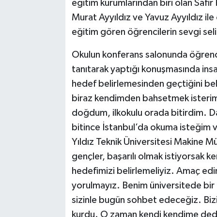
eğitim kurumlarından biri olan Safir 
Murat Ayyıldız ve Yavuz Ayyıldız il
eğitim gören öğrencilerin sevgi seli i
Okulun konferans salonunda öğrenci
tanıtarak yaptığı konuşmasında ins
hedef belirlemesinden geçtiğini beli
biraz kendimden bahsetmek isterim
doğdum, ilkokulu orada bitirdim. Da
bitince İstanbul’da okuma isteğim 
Yıldız Teknik Üniversitesi Makine M
gençler, başarılı olmak istiyorsak k
hedefimizi belirlemeliyiz. Amaç edi
yorulmayız. Benim üniversitede bir 
sizinle bugün sohbet edeceğiz. Bizi 
kurdu. O zaman kendi kendime dedim