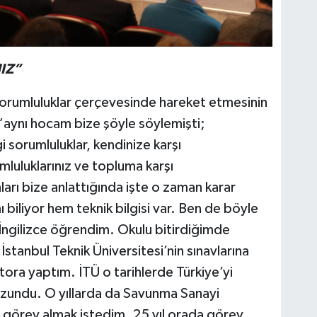
IZ”
sorumluluklar çerçevesinde hareket etmesinin
aynı hocam bize şöyle söylemişti;
i sorumluluklar, kendinize karşı
umluluklarınız ve topluma karşı
arı bize anlattığında işte o zaman karar
iliyor hem teknik bilgisi var. Ben de böyle
İngilizce öğrendim. Okulu bitirdiğimde
 İstanbul Teknik Üniversitesi’nin sınavlarına
ora yaptım. İTÜ o tarihlerde Türkiye’yi
ezundu. O yıllarda da Savunma Sanayi
a görev almak istedim. 25 yıl orada görev