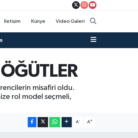
İletişim
Künye
Video Galeri
m
 ÖĞÜTLER
ncilerin misafiri oldu.
ize rol model seçmeli,
-
+
A
A