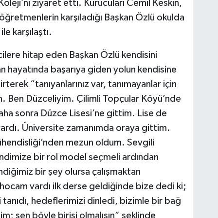
Koleji’ni ziyaret etti. Kurucuları Cemil Keskin,
e öğretmenlerin karşıladığı Başkan Özlü okulda
le karşılaştı.
lere hitap eden Başkan Özlü kendisini
an hayatında başarıya giden yolun kendisine
rterek “tanıyanlarınız var, tanımayanlar için
. Ben Düzceliyim. Çilimli Topçular Köyü’nde
ha sonra Düzce Lisesi’ne gittim. Lise de
vardı. Üniversite zamanımda oraya gittim.
ühendisliği’nden mezun oldum. Sevgili
endimize bir rol model seçmeli ardından
ndiğimiz bir şey olursa çalışmaktan
hocam vardı ilk derse geldiğinde bize dedi ki;
tanıdı, hedeflerimizi dinledi, bizimle bir bağ
; sen böyle birisi olmalısın” şeklinde