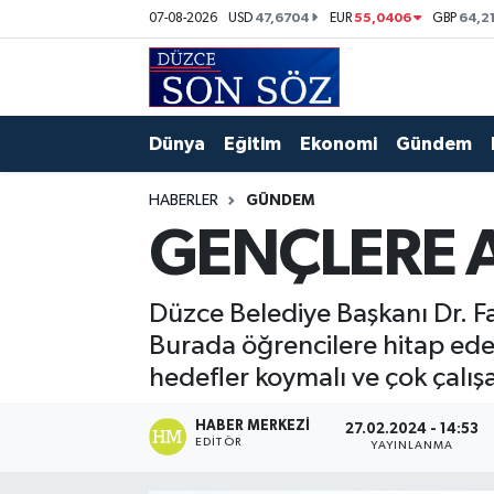
47,6704
55,0406
64,2
07-08-2026
USD
EUR
GBP
Foto Galeri
Akçakoca Nöbetçi Eczaneler
Gizlilik Sözleşmesi
Akçakoca Hava Durumu
Dünya
Eğitim
Ekonomi
Gündem
İletişim
Akçakoca Trafik Yoğunluk Haritası
HABERLER
GÜNDEM
GENÇLERE 
Künye
Süper Lig Puan Durumu ve Fikstür
Video Galeri
Tüm Manşetler
Düzce Belediye Başkanı Dr. Fa
Burada öğrencilere hitap ede
Son Dakika Haberleri
hedefler koymalı ve çok çalış
Haber Arşivi
HABER MERKEZI
27.02.2024 - 14:53
EDITÖR
YAYINLANMA