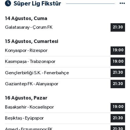
Süper Lig Fikstür
14 Ağustos, Cuma
Galatasaray - Çorum FK
21:30
15 Ağustos, Cumartesi
Konyaspor - Rizespor
19:00
Kasımpaşa - Trabzonspor
19:00
Gençlerbirliği S.K. - Fenerbahçe
21:30
Gaziantep FK - Alanyaspor
21:30
16 Ağustos, Pazar
Başakşehir - Kocaelispor
19:00
Beşiktaş - Eyüpspor
21:30
Amed - Erzurumspor FK
21:30