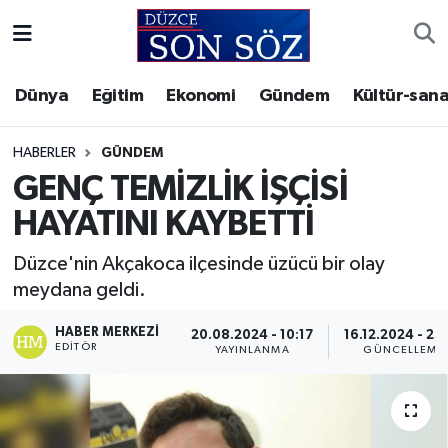
Foto Galeri
Akçakoca Nöbetçi Eczaneler
Dünya
Eğitim
Ekonomi
Gündem
Kültür-sana
Gizlilik Sözleşmesi
Akçakoca Hava Durumu
HABERLER
GÜNDEM
İletişim
Akçakoca Trafik Yoğunluk Haritası
GENÇ TEMİZLİK İŞÇİSİ
HAYATINI KAYBETTİ
Künye
Süper Lig Puan Durumu ve Fikstür
Düzce'nin Akçakoca ilçesinde üzücü bir olay
Video Galeri
Tüm Manşetler
meydana geldi.
Son Dakika Haberleri
HABER MERKEZI
20.08.2024 - 10:17
16.12.2024 - 23
EDITÖR
YAYINLANMA
GÜNCELLEME
Haber Arşivi