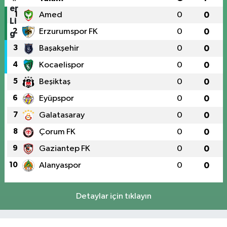
1
Amed
0
0
2
Erzurumspor FK
0
0
3
Başakşehir
0
0
4
Kocaelispor
0
0
5
Beşiktaş
0
0
6
Eyüpspor
0
0
7
Galatasaray
0
0
8
Çorum FK
0
0
9
Gaziantep FK
0
0
10
Alanyaspor
0
0
Detaylar için tıklayın