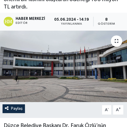
TL artırdı.
HABER MERKEZI
05.06.2024 - 14:19
8
EDITÖR
YAYINLANMA
GÖSTERIM
Paylaş
-
+
A
A
Düzce Belediye Başkanı Dr. Faruk Özlü’nün