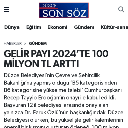
Foto Galeri
Akçakoca Nöbetçi Eczaneler
Dünya
Eğitim
Ekonomi
Gündem
Kültür-sana
Gizlilik Sözleşmesi
Akçakoca Hava Durumu
HABERLER
GÜNDEM
İletişim
Akçakoca Trafik Yoğunluk Haritası
GELİR PAYI 2024’TE 100
MİLYON TL ARTTI
Künye
Süper Lig Puan Durumu ve Fikstür
Düzce Belediyesi’nin Çevre ve Şehircilik
Video Galeri
Tüm Manşetler
Bakanlığı’na yapmış olduğu ‘B5 kategorisinden
B6 kategorisine yükselme talebi’ Cumhurbaşkanı
Son Dakika Haberleri
Recep Tayyip Erdoğan’ın onayı ile kabul edildi.
Başvuran 12 il belediyesi arasında onay alan
Haber Arşivi
yalnızca Dr. Faruk Özlü’nün başkanlığındaki Düzce
Belediyesi olurken, bu yükselişle gelir kalemlerinin
önemli bir kısmını oluşturan ödeneği 100 milyon