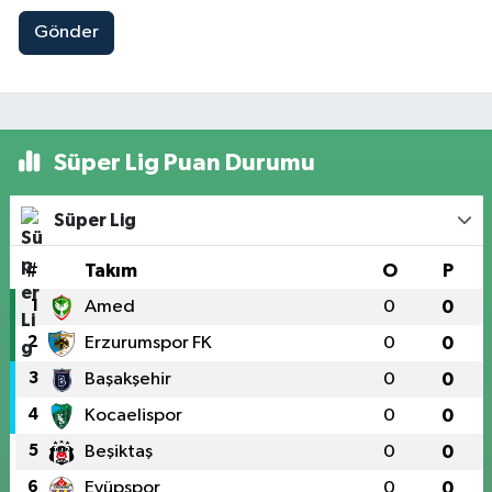
Gönder
Süper Lig Puan Durumu
Süper Lig
#
Takım
O
P
1
Amed
0
0
2
Erzurumspor FK
0
0
3
Başakşehir
0
0
4
Kocaelispor
0
0
5
Beşiktaş
0
0
6
Eyüpspor
0
0