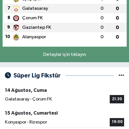
7
Galatasaray
0
0
8
Çorum FK
0
0
9
Gaziantep FK
0
0
10
Alanyaspor
0
0
Detaylar için tıklayın
Süper Lig Fikstür
14 Ağustos, Cuma
Galatasaray - Çorum FK
21:30
15 Ağustos, Cumartesi
Konyaspor - Rizespor
19:00