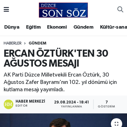
Foto Galeri
Akçakoca Nöbetçi Eczaneler
Dünya
Eğitim
Ekonomi
Gündem
Kültür-sana
Gizlilik Sözleşmesi
Akçakoca Hava Durumu
HABERLER
GÜNDEM
İletişim
Akçakoca Trafik Yoğunluk Haritası
ERCAN ÖZTÜRK'TEN 30
AĞUSTOS MESAJI
Künye
Süper Lig Puan Durumu ve Fikstür
AK Parti Düzce Milletvekili Ercan Öztürk, 30
Video Galeri
Tüm Manşetler
Ağustos Zafer Bayramı'nın 102. yıl dönümü için
kutlama mesajı yayımladı.
Son Dakika Haberleri
HABER MERKEZI
29.08.2024 - 18:41
7
EDITÖR
YAYINLANMA
GÖSTERIM
Haber Arşivi