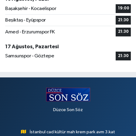
Başakşehir - Kocaelispor
19:00
Beşiktaş - Eyüpspor
21:30
Amed - Erzurumspor FK
21:30
17 Ağustos, Pazartesi
Samsunspor - Göztepe
21:30
Düzce Son Söz
İstanbul cad kültür mah krem park avm 3.kat