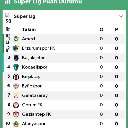
Süper Lig Puan Durumu
Süper Lig
#
Takım
O
P
1
Amed
0
0
2
Erzurumspor FK
0
0
3
Başakşehir
0
0
4
Kocaelispor
0
0
5
Beşiktaş
0
0
6
Eyüpspor
0
0
7
Galatasaray
0
0
8
Çorum FK
0
0
9
Gaziantep FK
0
0
10
Alanyaspor
0
0