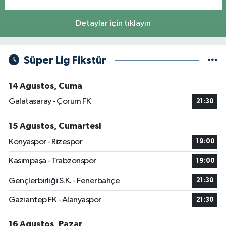
Detaylar için tıklayın
Süper Lig Fikstür
14 Ağustos, Cuma
Galatasaray - Çorum FK
21:30
15 Ağustos, Cumartesi
Konyaspor - Rizespor
19:00
Kasımpaşa - Trabzonspor
19:00
Gençlerbirliği S.K. - Fenerbahçe
21:30
Gaziantep FK - Alanyaspor
21:30
16 Ağustos, Pazar