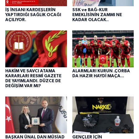
İŞ İNSANI KARDEŞLERİN
SSK ve BAĞ-KUR
YAPTIRDIĞI SAĞLIK OCAĞI
EMEKLİSİNİN ZAMMI NE
AÇILIYOR.
KADAR OLACAK..
HAKİM VE SAVCI ATAMA
ALARMLARI KURUN .ÇORBA
KARARLARI RESMİ GAZETE
DA HAZIR HAYDİ MAÇA...
DE YAYIMLANDI. DÜZCE DE
DEĞİŞİM VAR MI?
BAŞKAN ÜNAL DAN MÜSİAD
GENÇLER İÇİN