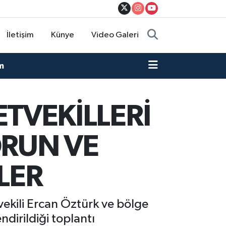
İletişim
Künye
Video Galeri
m
TVEKİLLERİ
ORUN VE
LER
vekili Ercan Öztürk ve bölge
endirildiği toplantı