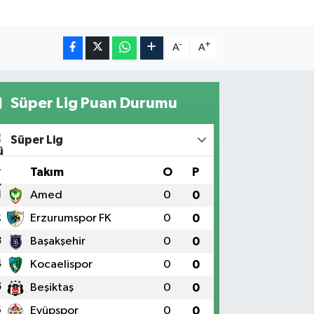
-
+
A
A
Süper Lig Puan Durumu
Süper Lig
#
Takım
O
P
1
Amed
0
0
2
Erzurumspor FK
0
0
3
Başakşehir
0
0
4
Kocaelispor
0
0
5
Beşiktaş
0
0
6
Eyüpspor
0
0