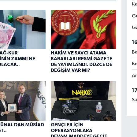
Ka
Ge
Ga
1
Ba
BAĞ-KUR
HAKİM VE SAVCI ATAMA
İNİN ZAMMI NE
KARARLARI RESMİ GAZETE
Be
LACAK..
DE YAYIMLANDI. DÜZCE DE
DEĞİŞİM VAR MI?
Am
1
Sa
 ÜNAL DAN MÜSİAD
GENÇLER İÇİN
T..
OPERASYONLARA
DEVAM.MADDEYE GEÇİT