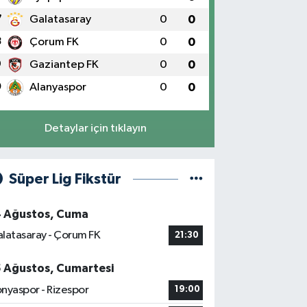
7
Galatasaray
0
0
8
Çorum FK
0
0
9
Gaziantep FK
0
0
0
Alanyaspor
0
0
Detaylar için tıklayın
Süper Lig Fikstür
4 Ağustos, Cuma
latasaray - Çorum FK
21:30
5 Ağustos, Cumartesi
nyaspor - Rizespor
19:00