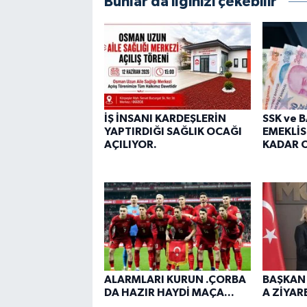
Bunlar da ilginizi çekebilir
İŞ İNSANI KARDEŞLERİN
SSK ve 
YAPTIRDIĞI SAĞLIK OCAĞI
EMEKLİS
AÇILIYOR.
KADAR O
ALARMLARI KURUN .ÇORBA
BAŞKAN
DA HAZIR HAYDİ MAÇA...
A ZİYARE