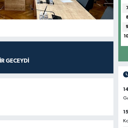
1
İR GECEYDİ
1
Ga
1
Ko