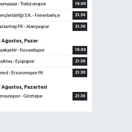
sımpaşa - Trabzonspor
19:00
nçlerbirliği S.K. - Fenerbahçe
21:30
ziantep FK - Alanyaspor
21:30
6 Ağustos, Pazar
şakşehir - Kocaelispor
19:00
şiktaş - Eyüpspor
21:30
ed - Erzurumspor FK
21:30
7 Ağustos, Pazartesi
msunspor - Göztepe
21:30