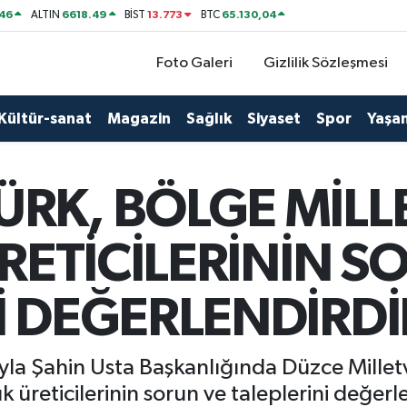
46
6618.49
13.773
65.130,04
ALTIN
BİST
BTC
Foto Galeri
Gizlilik Sözleşmesi
Kültür-sanat
Magazin
Sağlık
Siyaset
Spor
Yaşa
RK, BÖLGE MİLLE
ÜRETİCİLERİNİN S
İ DEĞERLENDİRDİ
yla Şahin Usta Başkanlığında Düzce Millet
ndık üreticilerinin sorun ve taleplerini değerl