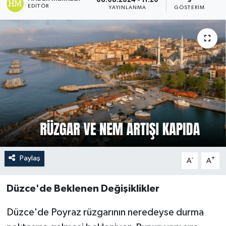
08.08.2024 - 11:20
9
EDITÖR
YAYINLANMA
GÖSTERIM
Paylaş
-
+
A
A
Düzce'de Beklenen Değişiklikler
Düzce'de Poyraz rüzgarının neredeyse durma