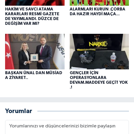
HAKİM VE SAVCI ATAMA
ALARMLARI KURUN .ÇORBA
KARARLARI RESMİ GAZETE
DA HAZIR HAYDİ MAÇA...
DE YAYIMLANDI. DÜZCE DE
DEĞİŞİM VAR MI?
BAŞKAN ÜNAL DAN MÜSİAD
GENÇLER İÇİN
A ZİYARET..
OPERASYONLARA
DEVAM.MADDEYE GEÇİT YOK
.!
Yorumlar