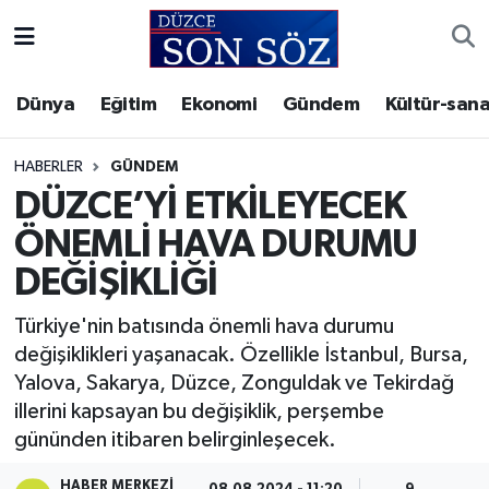
Foto Galeri
Akçakoca Nöbetçi Eczaneler
Dünya
Eğitim
Ekonomi
Gündem
Kültür-sana
Gizlilik Sözleşmesi
Akçakoca Hava Durumu
HABERLER
GÜNDEM
İletişim
Akçakoca Trafik Yoğunluk Haritası
DÜZCE’Yİ ETKİLEYECEK
ÖNEMLİ HAVA DURUMU
Künye
Süper Lig Puan Durumu ve Fikstür
DEĞİŞİKLİĞİ
Video Galeri
Tüm Manşetler
Türkiye'nin batısında önemli hava durumu
değişiklikleri yaşanacak. Özellikle İstanbul, Bursa,
Son Dakika Haberleri
Yalova, Sakarya, Düzce, Zonguldak ve Tekirdağ
illerini kapsayan bu değişiklik, perşembe
Haber Arşivi
gününden itibaren belirginleşecek.
HABER MERKEZI