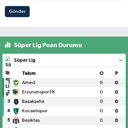
Gönder
Süper Lig Puan Durumu
Süper Lig
#
Takım
O
P
1
Amed
0
0
2
Erzurumspor FK
0
0
3
Başakşehir
0
0
4
Kocaelispor
0
0
5
Beşiktaş
0
0