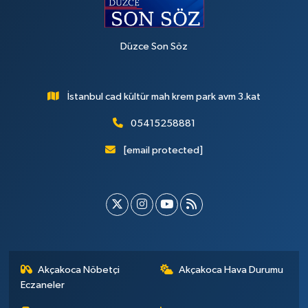
Düzce Son Söz
İstanbul cad kültür mah krem park avm 3.kat
05415258881
[email protected]
Akçakoca Nöbetçi
Akçakoca Hava Durumu
Eczaneler