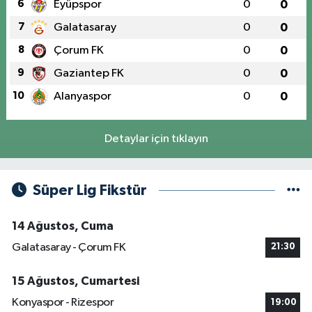
6
Eyüpspor
0
0
7
Galatasaray
0
0
8
Çorum FK
0
0
9
Gaziantep FK
0
0
10
Alanyaspor
0
0
Detaylar için tıklayın
Süper Lig Fikstür
14 Ağustos, Cuma
Galatasaray - Çorum FK
21:30
15 Ağustos, Cumartesi
Konyaspor - Rizespor
19:00