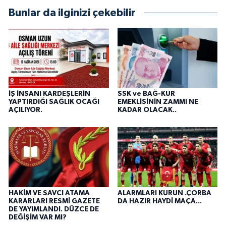
Bunlar da ilginizi çekebilir
İŞ İNSANI KARDEŞLERİN
SSK ve BAĞ-KUR
YAPTIRDIĞI SAĞLIK OCAĞI
EMEKLİSİNİN ZAMMI NE
AÇILIYOR.
KADAR OLACAK..
HAKİM VE SAVCI ATAMA
ALARMLARI KURUN .ÇORBA
KARARLARI RESMİ GAZETE
DA HAZIR HAYDİ MAÇA...
DE YAYIMLANDI. DÜZCE DE
DEĞİŞİM VAR MI?