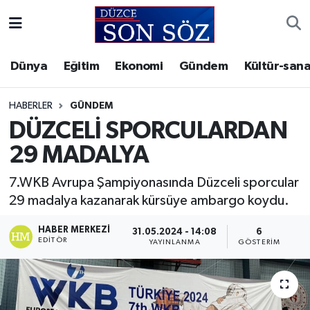
Foto Galeri
Akçakoca Nöbetçi Eczaneler
Dünya
Eğitim
Ekonomi
Gündem
Kültür-sana
Gizlilik Sözleşmesi
Akçakoca Hava Durumu
HABERLER
GÜNDEM
İletişim
Akçakoca Trafik Yoğunluk Haritası
DÜZCELİ SPORCULARDAN
29 MADALYA
Künye
Süper Lig Puan Durumu ve Fikstür
7.WKB Avrupa Şampiyonasında Düzceli sporcular
Video Galeri
Tüm Manşetler
29 madalya kazanarak kürsüye ambargo koydu.
Son Dakika Haberleri
HABER MERKEZI
31.05.2024 - 14:08
6
EDITÖR
YAYINLANMA
GÖSTERIM
Haber Arşivi