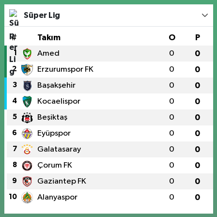
Süper Lig
#
Takım
O
P
1
Amed
0
0
2
Erzurumspor FK
0
0
3
Başakşehir
0
0
4
Kocaelispor
0
0
5
Beşiktaş
0
0
6
Eyüpspor
0
0
7
Galatasaray
0
0
8
Çorum FK
0
0
9
Gaziantep FK
0
0
10
Alanyaspor
0
0