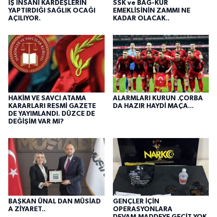
İŞ İNSANI KARDEŞLERİN
SSK ve BAĞ-KUR
YAPTIRDIĞI SAĞLIK OCAĞI
EMEKLİSİNİN ZAMMI NE
AÇILIYOR.
KADAR OLACAK..
HAKİM VE SAVCI ATAMA
ALARMLARI KURUN .ÇORBA
KARARLARI RESMİ GAZETE
DA HAZIR HAYDİ MAÇA...
DE YAYIMLANDI. DÜZCE DE
DEĞİŞİM VAR MI?
BAŞKAN ÜNAL DAN MÜSİAD
GENÇLER İÇİN
A ZİYARET..
OPERASYONLARA
DEVAM.MADDEYE GEÇİT YOK