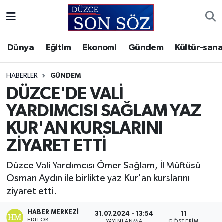
Foto Galeri
Akçakoca Nöbetçi Eczaneler
Dünya
Eğitim
Ekonomi
Gündem
Kültür-sana
Gizlilik Sözleşmesi
Akçakoca Hava Durumu
HABERLER
GÜNDEM
İletişim
Akçakoca Trafik Yoğunluk Haritası
DÜZCE'DE VALİ
YARDIMCISI SAĞLAM YAZ
Künye
Süper Lig Puan Durumu ve Fikstür
KUR'AN KURSLARINI
Video Galeri
Tüm Manşetler
ZİYARET ETTİ
Son Dakika Haberleri
Düzce Vali Yardımcısı Ömer Sağlam, İl Müftüsü
Osman Aydın ile birlikte yaz Kur'an kurslarını
Haber Arşivi
ziyaret etti.
HABER MERKEZI
31.07.2024 - 13:54
11
EDITÖR
YAYINLANMA
GÖSTERIM