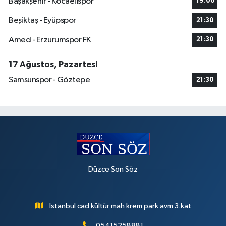
Başakşehir - Kocaelispor
19:00
Beşiktaş - Eyüpspor
21:30
Amed - Erzurumspor FK
21:30
17 Ağustos, Pazartesi
Samsunspor - Göztepe
21:30
Düzce Son Söz
İstanbul cad kültür mah krem park avm 3.kat
05415258881