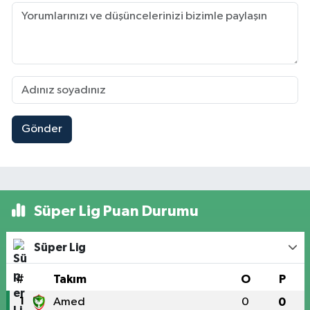
Gönder
Süper Lig Puan Durumu
Süper Lig
#
Takım
O
P
1
Amed
0
0