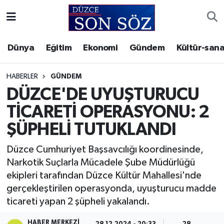
Foto Galeri
Akçakoca Nöbetçi Eczaneler
Dünya
Eğitim
Ekonomi
Gündem
Kültür-sana
Gizlilik Sözleşmesi
Akçakoca Hava Durumu
HABERLER
GÜNDEM
İletişim
Akçakoca Trafik Yoğunluk Haritası
DÜZCE'DE UYUŞTURUCU
TİCARETİ OPERASYONU: 2
Künye
Süper Lig Puan Durumu ve Fikstür
ŞÜPHELİ TUTUKLANDI
Video Galeri
Tüm Manşetler
Düzce Cumhuriyet Başsavcılığı koordinesinde,
Narkotik Suçlarla Mücadele Şube Müdürlüğü
Son Dakika Haberleri
ekipleri tarafından Düzce Kültür Mahallesi'nde
gerçekleştirilen operasyonda, uyuşturucu madde
Haber Arşivi
ticareti yapan 2 şüpheli yakalandı.
HABER MERKEZI