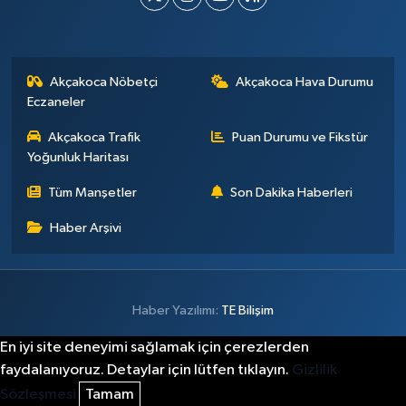
Akçakoca Nöbetçi
Akçakoca Hava Durumu
Eczaneler
Akçakoca Trafik
Puan Durumu ve Fikstür
Yoğunluk Haritası
Tüm Manşetler
Son Dakika Haberleri
Haber Arşivi
Haber Yazılımı:
TE Bilişim
En iyi site deneyimi sağlamak için çerezlerden
faydalanıyoruz. Detaylar için lütfen tıklayın.
Gizlilik
Sözleşmesi
Tamam