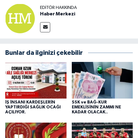
EDITÖR HAKKINDA
Haber Merkezi
Bunlar da ilginizi çekebilir
İŞ İNSANI KARDEŞLERİN
SSK ve BAĞ-KUR
YAPTIRDIĞI SAĞLIK OCAĞI
EMEKLİSİNİN ZAMMI NE
AÇILIYOR.
KADAR OLACAK..