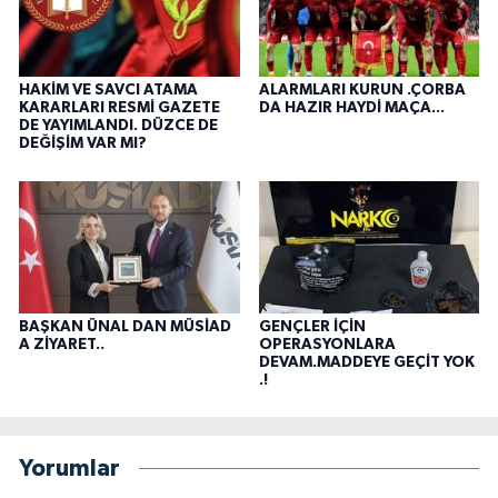
HAKİM VE SAVCI ATAMA
ALARMLARI KURUN .ÇORBA
KARARLARI RESMİ GAZETE
DA HAZIR HAYDİ MAÇA...
DE YAYIMLANDI. DÜZCE DE
DEĞİŞİM VAR MI?
BAŞKAN ÜNAL DAN MÜSİAD
GENÇLER İÇİN
A ZİYARET..
OPERASYONLARA
DEVAM.MADDEYE GEÇİT YOK
.!
Yorumlar