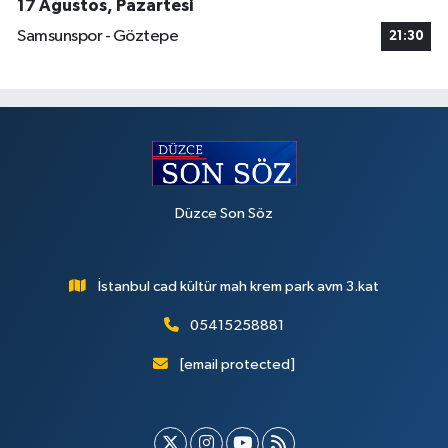
17 Ağustos, Pazartesi
Samsunspor - Göztepe
21:30
Düzce Son Söz
İstanbul cad kültür mah krem park avm 3.kat
05415258881
[email protected]