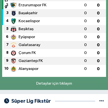
2
Erzurumspor FK
0
0
3
Başakşehir
0
0
4
Kocaelispor
0
0
5
Beşiktaş
0
0
6
Eyüpspor
0
0
7
Galatasaray
0
0
8
Çorum FK
0
0
9
Gaziantep FK
0
0
10
Alanyaspor
0
0
Detaylar için tıklayın
Süper Lig Fikstür