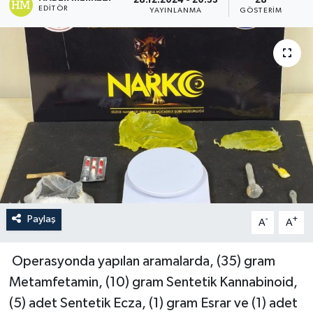
28.12.2024 - 20:33
28
EDITÖR
YAYINLANMA
GÖSTERIM
Paylaş
-
+
A
A
Operasyonda yapılan aramalarda, (35) gram
Metamfetamin, (10) gram Sentetik Kannabinoid,
(5) adet Sentetik Ecza, (1) gram Esrar ve (1) adet