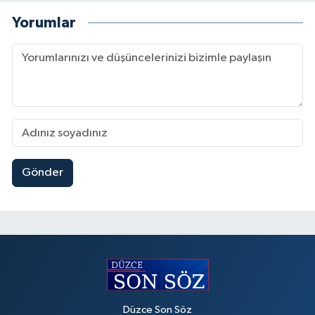
Yorumlar
Gönder
Düzce Son Söz