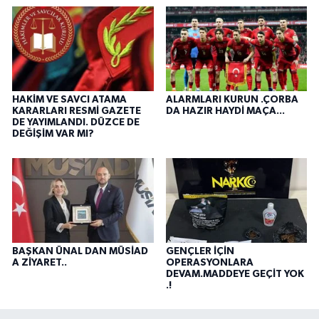
HAKİM VE SAVCI ATAMA
ALARMLARI KURUN .ÇORBA
KARARLARI RESMİ GAZETE
DA HAZIR HAYDİ MAÇA...
DE YAYIMLANDI. DÜZCE DE
DEĞİŞİM VAR MI?
BAŞKAN ÜNAL DAN MÜSİAD
GENÇLER İÇİN
A ZİYARET..
OPERASYONLARA
DEVAM.MADDEYE GEÇİT YOK
.!