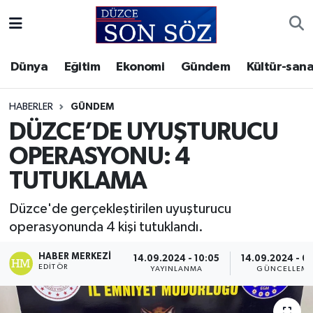
Foto Galeri
Akçakoca Nöbetçi Eczaneler
Dünya
Eğitim
Ekonomi
Gündem
Kültür-sana
Gizlilik Sözleşmesi
Akçakoca Hava Durumu
HABERLER
GÜNDEM
İletişim
Akçakoca Trafik Yoğunluk Haritası
DÜZCE’DE UYUŞTURUCU
OPERASYONU: 4
Künye
Süper Lig Puan Durumu ve Fikstür
TUTUKLAMA
Video Galeri
Tüm Manşetler
Düzce'de gerçekleştirilen uyuşturucu
operasyonunda 4 kişi tutuklandı.
Son Dakika Haberleri
HABER MERKEZI
14.09.2024 - 10:05
14.09.2024 - 0
Haber Arşivi
EDITÖR
YAYINLANMA
GÜNCELLEM