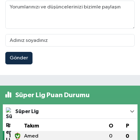
Gönder
Süper Lig Puan Durumu
Süper Lig
#
Takım
O
P
1
Amed
0
0