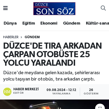
Foto Galeri
Akçakoca Nöbetçi Eczaneler
Dünya
Eğitim
Ekonomi
Gündem
Kültür-sana
Gizlilik Sözleşmesi
Akçakoca Hava Durumu
HABERLER
GÜNDEM
İletişim
Akçakoca Trafik Yoğunluk Haritası
DÜZCE'DE TIRA ARKADAN
ÇARPAN OTOBÜSTE 25
Künye
Süper Lig Puan Durumu ve Fikstür
YOLCU YARALANDI
Video Galeri
Tüm Manşetler
Düzce'de meydana gelen kazada, şehirlerarası
yolcu taşıyan bir otobüs, tıra arkadan çarptı.
Son Dakika Haberleri
HABER MERKEZI
09.08.2024 - 12:12
26
Haber Arşivi
EDITÖR
YAYINLANMA
GÖSTERIM