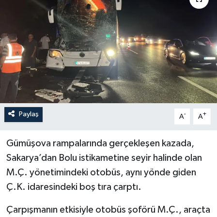
Paylaş
-
+
A
A
Gümüşova rampalarında gerçekleşen kazada,
Sakarya’dan Bolu istikametine seyir halinde olan
M.Ç. yönetimindeki otobüs, aynı yönde giden
Ç.K. idaresindeki boş tıra çarptı.
Çarpışmanın etkisiyle otobüs şoförü M.Ç., araçta