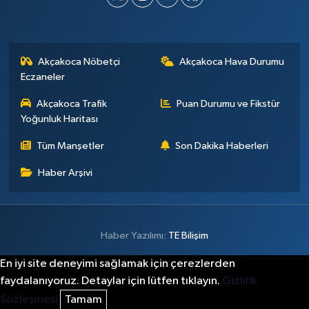
Akçakoca Nöbetçi
Akçakoca Hava Durumu
Eczaneler
Akçakoca Trafik
Puan Durumu ve Fikstür
Yoğunluk Haritası
Tüm Manşetler
Son Dakika Haberleri
Haber Arşivi
Haber Yazılımı:
TE Bilişim
En iyi site deneyimi sağlamak için çerezlerden
faydalanıyoruz. Detaylar için lütfen tıklayın.
Gizlilik
Sözleşmesi
Tamam