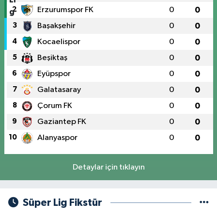
2
Erzurumspor FK
0
0
3
Başakşehir
0
0
4
Kocaelispor
0
0
5
Beşiktaş
0
0
6
Eyüpspor
0
0
7
Galatasaray
0
0
8
Çorum FK
0
0
9
Gaziantep FK
0
0
10
Alanyaspor
0
0
Detaylar için tıklayın
Süper Lig Fikstür