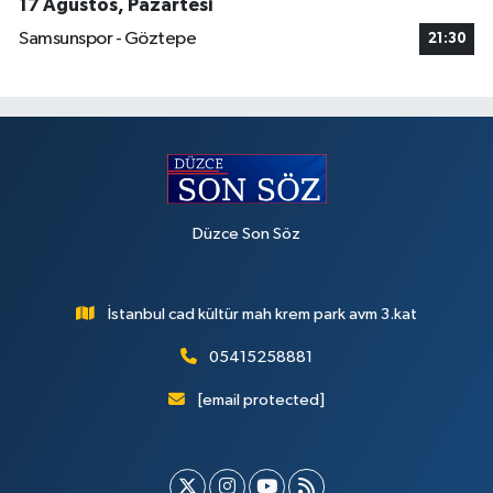
17 Ağustos, Pazartesi
Samsunspor - Göztepe
21:30
Düzce Son Söz
İstanbul cad kültür mah krem park avm 3.kat
05415258881
[email protected]