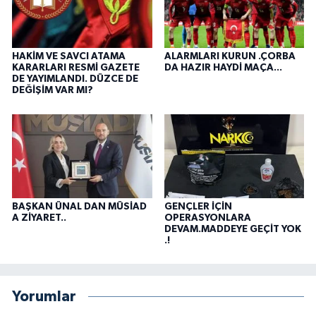
HAKİM VE SAVCI ATAMA
ALARMLARI KURUN .ÇORBA
KARARLARI RESMİ GAZETE
DA HAZIR HAYDİ MAÇA...
DE YAYIMLANDI. DÜZCE DE
DEĞİŞİM VAR MI?
BAŞKAN ÜNAL DAN MÜSİAD
GENÇLER İÇİN
A ZİYARET..
OPERASYONLARA
DEVAM.MADDEYE GEÇİT YOK
.!
Yorumlar