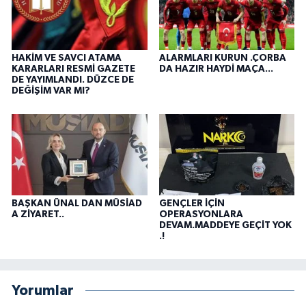
HAKİM VE SAVCI ATAMA
ALARMLARI KURUN .ÇORBA
KARARLARI RESMİ GAZETE
DA HAZIR HAYDİ MAÇA...
DE YAYIMLANDI. DÜZCE DE
DEĞİŞİM VAR MI?
BAŞKAN ÜNAL DAN MÜSİAD
GENÇLER İÇİN
A ZİYARET..
OPERASYONLARA
DEVAM.MADDEYE GEÇİT YOK
.!
Yorumlar