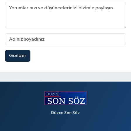
Gönder
Düzce Son Söz