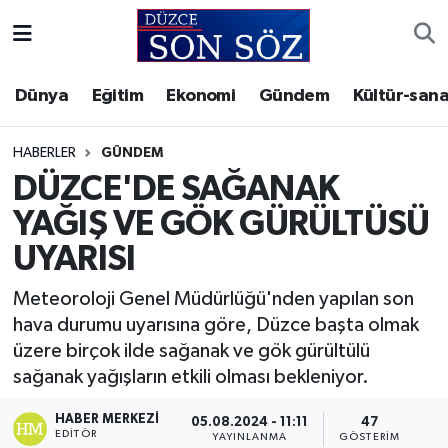
Foto Galeri
Akçakoca Nöbetçi Eczaneler
Dünya
Eğitim
Ekonomi
Gündem
Kültür-sana
Gizlilik Sözleşmesi
Akçakoca Hava Durumu
HABERLER
GÜNDEM
İletişim
Akçakoca Trafik Yoğunluk Haritası
DÜZCE'DE SAĞANAK
YAĞIŞ VE GÖK GÜRÜLTÜSÜ
Künye
Süper Lig Puan Durumu ve Fikstür
UYARISI
Video Galeri
Tüm Manşetler
Meteoroloji Genel Müdürlüğü'nden yapılan son
hava durumu uyarısına göre, Düzce başta olmak
Son Dakika Haberleri
üzere birçok ilde sağanak ve gök gürültülü
sağanak yağışların etkili olması bekleniyor.
Haber Arşivi
HABER MERKEZI
05.08.2024 - 11:11
47
EDITÖR
YAYINLANMA
GÖSTERIM