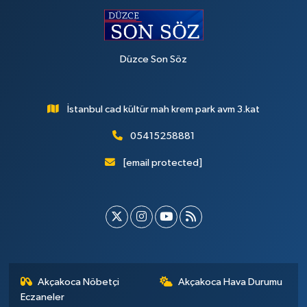
Düzce Son Söz
İstanbul cad kültür mah krem park avm 3.kat
05415258881
[email protected]
Akçakoca Nöbetçi
Akçakoca Hava Durumu
Eczaneler