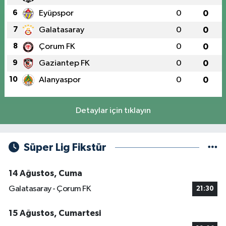
6
Eyüpspor
0
0
7
Galatasaray
0
0
8
Çorum FK
0
0
9
Gaziantep FK
0
0
10
Alanyaspor
0
0
Detaylar için tıklayın
Süper Lig Fikstür
14 Ağustos, Cuma
Galatasaray - Çorum FK
21:30
15 Ağustos, Cumartesi