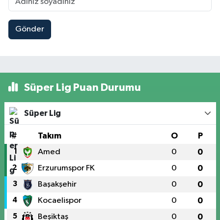
Gönder
Süper Lig Puan Durumu
Süper Lig
#
Takım
O
P
1
Amed
0
0
2
Erzurumspor FK
0
0
3
Başakşehir
0
0
4
Kocaelispor
0
0
5
Beşiktaş
0
0