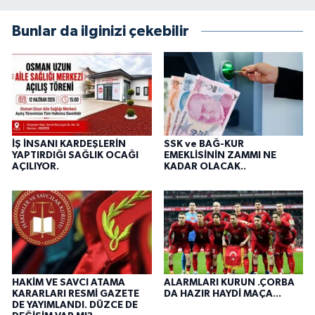
Bunlar da ilginizi çekebilir
İŞ İNSANI KARDEŞLERİN
SSK ve BAĞ-KUR
YAPTIRDIĞI SAĞLIK OCAĞI
EMEKLİSİNİN ZAMMI NE
AÇILIYOR.
KADAR OLACAK..
HAKİM VE SAVCI ATAMA
ALARMLARI KURUN .ÇORBA
KARARLARI RESMİ GAZETE
DA HAZIR HAYDİ MAÇA...
DE YAYIMLANDI. DÜZCE DE