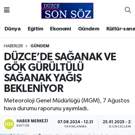
Foto Galeri
Akçakoca Nöbetçi Eczaneler
Dünya
Eğitim
Ekonomi
Gündem
Kültür-sana
Gizlilik Sözleşmesi
Akçakoca Hava Durumu
HABERLER
GÜNDEM
İletişim
Akçakoca Trafik Yoğunluk Haritası
DÜZCE’DE SAĞANAK VE
GÖK GÜRÜLTÜLÜ
Künye
Süper Lig Puan Durumu ve Fikstür
SAĞANAK YAĞIŞ
Video Galeri
Tüm Manşetler
BEKLENİYOR
Son Dakika Haberleri
Meteoroloji Genel Müdürlüğü (MGM), 7 Ağustos
hava durumu raporunu yayımladı.
Haber Arşivi
HABER MERKEZI
07.08.2024 - 12:21
25.01.2025 - 22
EDITÖR
YAYINLANMA
GÜNCELLEME