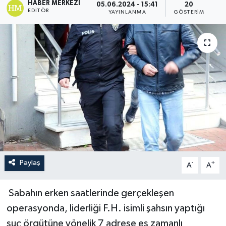
HABER MERKEZI
05.06.2024 - 15:41
20
EDITÖR
YAYINLANMA
GÖSTERIM
Paylaş
-
+
A
A
Sabahın erken saatlerinde gerçekleşen
operasyonda, liderliği F.H. isimli şahsın yaptığı
suç örgütüne yönelik 7 adrese eş zamanlı