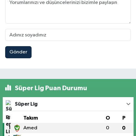
Gönder
Süper Lig Puan Durumu
Süper Lig
#
Takım
O
P
1
Amed
0
0