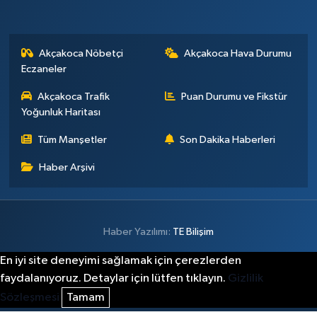
Akçakoca Nöbetçi
Akçakoca Hava Durumu
Eczaneler
Akçakoca Trafik
Puan Durumu ve Fikstür
Yoğunluk Haritası
Tüm Manşetler
Son Dakika Haberleri
Haber Arşivi
Haber Yazılımı:
TE Bilişim
En iyi site deneyimi sağlamak için çerezlerden
faydalanıyoruz. Detaylar için lütfen tıklayın.
Gizlilik
Sözleşmesi
Tamam