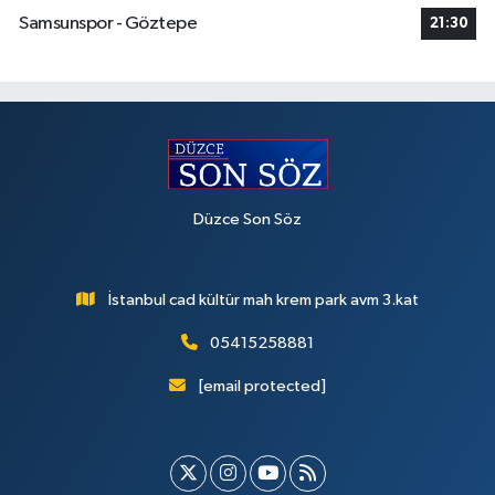
Samsunspor - Göztepe
21:30
Düzce Son Söz
İstanbul cad kültür mah krem park avm 3.kat
05415258881
[email protected]