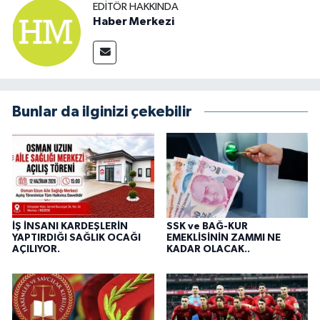
EDITÖR HAKKINDA
Haber Merkezi
Bunlar da ilginizi çekebilir
İŞ İNSANI KARDEŞLERİN
SSK ve BAĞ-KUR
YAPTIRDIĞI SAĞLIK OCAĞI
EMEKLİSİNİN ZAMMI NE
AÇILIYOR.
KADAR OLACAK..