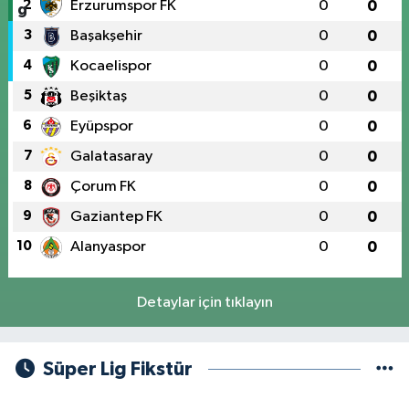
2
Erzurumspor FK
0
0
3
Başakşehir
0
0
4
Kocaelispor
0
0
5
Beşiktaş
0
0
6
Eyüpspor
0
0
7
Galatasaray
0
0
8
Çorum FK
0
0
9
Gaziantep FK
0
0
10
Alanyaspor
0
0
Detaylar için tıklayın
Süper Lig Fikstür