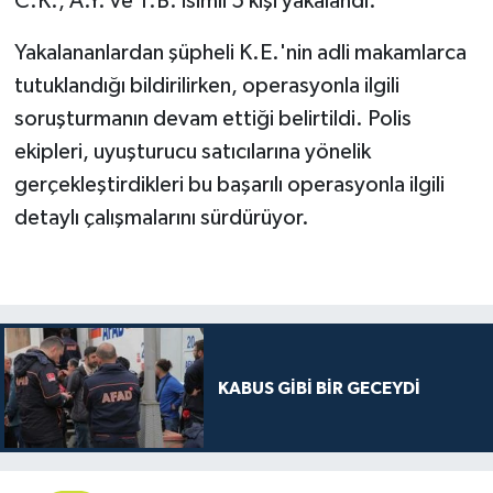
C.K., A.Y. ve T.B. isimli 5 kişi yakalandı.
Yakalananlardan şüpheli K.E.'nin adli makamlarca
tutuklandığı bildirilirken, operasyonla ilgili
soruşturmanın devam ettiği belirtildi. Polis
ekipleri, uyuşturucu satıcılarına yönelik
gerçekleştirdikleri bu başarılı operasyonla ilgili
detaylı çalışmalarını sürdürüyor.
KABUS GİBİ BİR GECEYDİ