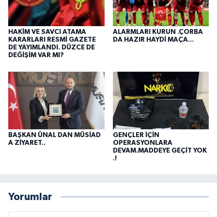
HAKİM VE SAVCI ATAMA
ALARMLARI KURUN .ÇORBA
KARARLARI RESMİ GAZETE
DA HAZIR HAYDİ MAÇA...
DE YAYIMLANDI. DÜZCE DE
DEĞİŞİM VAR MI?
BAŞKAN ÜNAL DAN MÜSİAD
GENÇLER İÇİN
A ZİYARET..
OPERASYONLARA
DEVAM.MADDEYE GEÇİT YOK
.!
Yorumlar