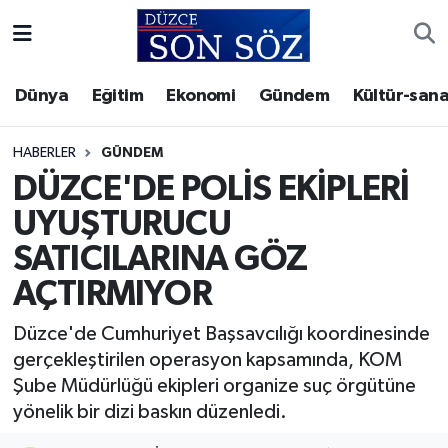
Foto Galeri
Akçakoca Nöbetçi Eczaneler
Dünya
Eğitim
Ekonomi
Gündem
Kültür-sana
Gizlilik Sözleşmesi
Akçakoca Hava Durumu
HABERLER
GÜNDEM
İletişim
Akçakoca Trafik Yoğunluk Haritası
DÜZCE'DE POLİS EKİPLERİ
UYUŞTURUCU
Künye
Süper Lig Puan Durumu ve Fikstür
SATICILARINA GÖZ
Video Galeri
Tüm Manşetler
AÇTIRMIYOR
Son Dakika Haberleri
Düzce'de Cumhuriyet Başsavcılığı koordinesinde
gerçekleştirilen operasyon kapsamında, KOM
Haber Arşivi
Şube Müdürlüğü ekipleri organize suç örgütüne
yönelik bir dizi baskın düzenledi.