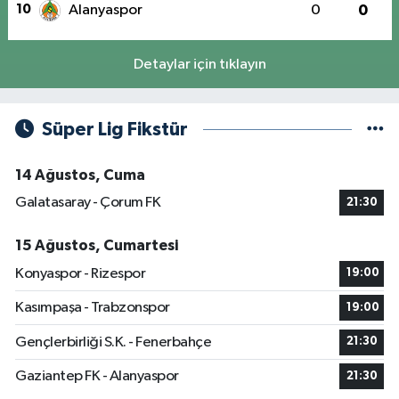
10
Alanyaspor
0
0
Detaylar için tıklayın
Süper Lig Fikstür
14 Ağustos, Cuma
Galatasaray - Çorum FK
21:30
15 Ağustos, Cumartesi
Konyaspor - Rizespor
19:00
Kasımpaşa - Trabzonspor
19:00
Gençlerbirliği S.K. - Fenerbahçe
21:30
Gaziantep FK - Alanyaspor
21:30