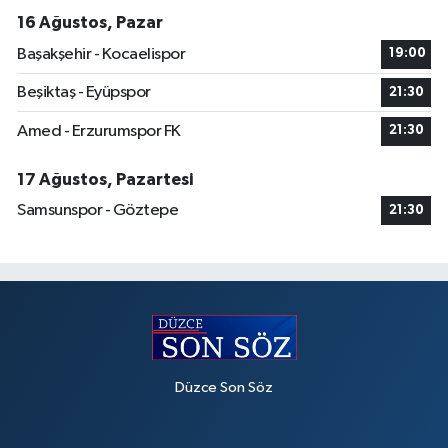
16 Ağustos, Pazar
Başakşehir - Kocaelispor
19:00
Beşiktaş - Eyüpspor
21:30
Amed - Erzurumspor FK
21:30
17 Ağustos, Pazartesi
Samsunspor - Göztepe
21:30
Düzce Son Söz