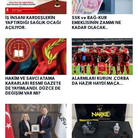
İŞ İNSANI KARDEŞLERİN
SSK ve BAĞ-KUR
YAPTIRDIĞI SAĞLIK OCAĞI
EMEKLİSİNİN ZAMMI NE
AÇILIYOR.
KADAR OLACAK..
HAKİM VE SAVCI ATAMA
ALARMLARI KURUN .ÇORBA
KARARLARI RESMİ GAZETE
DA HAZIR HAYDİ MAÇA...
DE YAYIMLANDI. DÜZCE DE
DEĞİŞİM VAR MI?