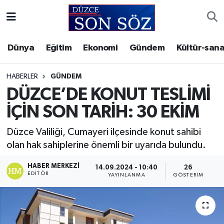
Foto Galeri
Akçakoca Nöbetçi Eczaneler
Dünya
Eğitim
Ekonomi
Gündem
Kültür-sana
Gizlilik Sözleşmesi
Akçakoca Hava Durumu
HABERLER
GÜNDEM
İletişim
Akçakoca Trafik Yoğunluk Haritası
DÜZCE’DE KONUT TESLİMİ
İÇİN SON TARİH: 30 EKİM
Künye
Süper Lig Puan Durumu ve Fikstür
Düzce Valiliği, Cumayeri ilçesinde konut sahibi
Video Galeri
Tüm Manşetler
olan hak sahiplerine önemli bir uyarıda bulundu.
Son Dakika Haberleri
HABER MERKEZI
14.09.2024 - 10:40
26
EDITÖR
YAYINLANMA
GÖSTERIM
Haber Arşivi