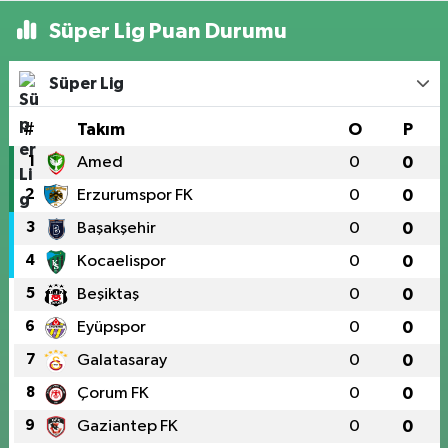
Süper Lig Puan Durumu
Süper Lig
#
Takım
O
P
1
Amed
0
0
2
Erzurumspor FK
0
0
3
Başakşehir
0
0
4
Kocaelispor
0
0
5
Beşiktaş
0
0
6
Eyüpspor
0
0
7
Galatasaray
0
0
8
Çorum FK
0
0
9
Gaziantep FK
0
0