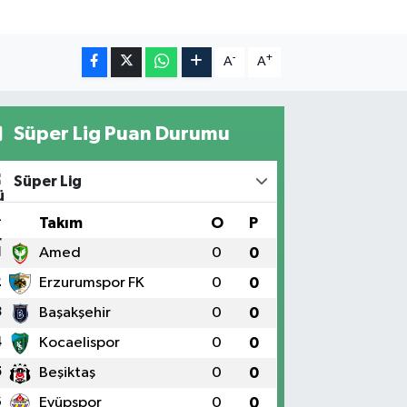
-
+
A
A
Süper Lig Puan Durumu
Süper Lig
#
Takım
O
P
1
Amed
0
0
2
Erzurumspor FK
0
0
3
Başakşehir
0
0
4
Kocaelispor
0
0
5
Beşiktaş
0
0
6
Eyüpspor
0
0