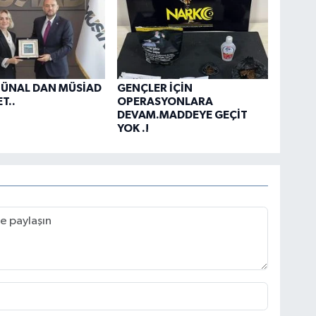
 ÜNAL DAN MÜSİAD
GENÇLER İÇİN
T..
OPERASYONLARA
DEVAM.MADDEYE GEÇİT
YOK .!