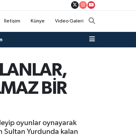
İletişim
Künye
Video Galeri
m
LANLAR,
LMAZ BİR
yleyip oyunlar oynayarak
üm Sultan Yurdunda kalan