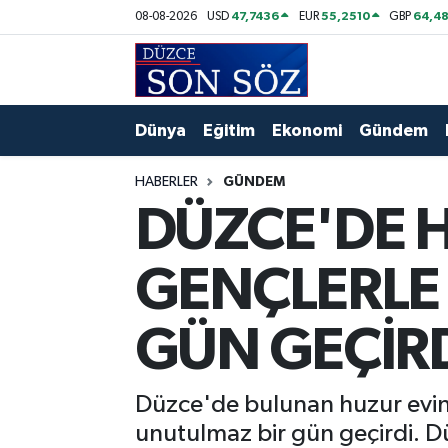
47,7436
55,2510
64,48
08-08-2026
USD
EUR
GBP
Foto Galeri
Akçakoca Nöbetçi Eczaneler
Gizlilik Sözleşmesi
Akçakoca Hava Durumu
Dünya
Eğitim
Ekonomi
Gündem
İletişim
Akçakoca Trafik Yoğunluk Haritası
HABERLER
GÜNDEM
DÜZCE'DE 
Künye
Süper Lig Puan Durumu ve Fikstür
GENÇLERLE 
Video Galeri
Tüm Manşetler
GÜN GEÇİR
Son Dakika Haberleri
Haber Arşivi
Düzce'de bulunan huzur evinde
unutulmaz bir gün geçirdi. D