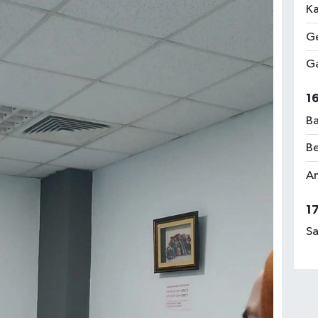
Ka
Ge
Ga
1
Ba
Be
Am
1
Sa