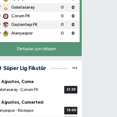
7
Galatasaray
0
0
8
Çorum FK
0
0
9
Gaziantep FK
0
0
0
Alanyaspor
0
0
Detaylar için tıklayın
Süper Lig Fikstür
4 Ağustos, Cuma
latasaray - Çorum FK
21:30
5 Ağustos, Cumartesi
nyaspor - Rizespor
19:00