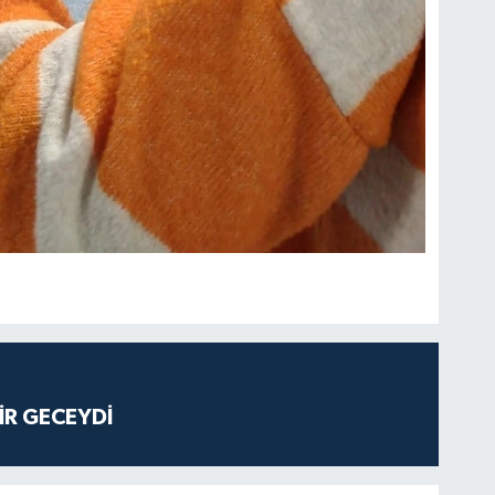
İR GECEYDİ