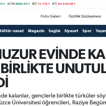
11
6660.55
13.779
64.944,08
ALTIN
BİST
BTC
Foto Galeri
Gizlilik Sözleşmesi
Kültür-sanat
Magazin
Sağlık
Siyaset
Spor
Yaşa
HUZUR EVİNDE KA
BİRLİKTE UNUTU
Dİ
 kalanlar, gençlerle birlikte türküler sö
üzce Üniversitesi öğrencileri, Raziye Beg