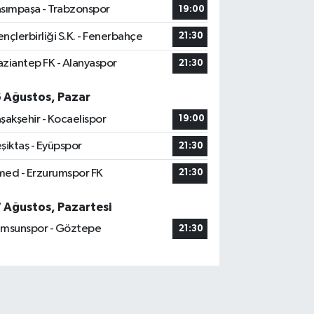
sımpaşa - Trabzonspor
19:00
nçlerbirliği S.K. - Fenerbahçe
21:30
ziantep FK - Alanyaspor
21:30
6 Ağustos, Pazar
şakşehir - Kocaelispor
19:00
şiktaş - Eyüpspor
21:30
ed - Erzurumspor FK
21:30
7 Ağustos, Pazartesi
msunspor - Göztepe
21:30