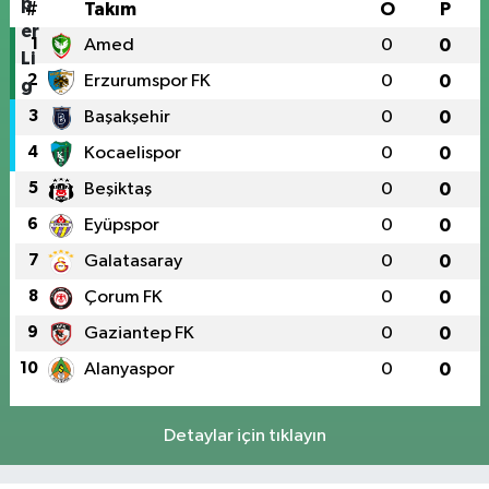
#
Takım
O
P
1
Amed
0
0
2
Erzurumspor FK
0
0
3
Başakşehir
0
0
4
Kocaelispor
0
0
5
Beşiktaş
0
0
6
Eyüpspor
0
0
7
Galatasaray
0
0
8
Çorum FK
0
0
9
Gaziantep FK
0
0
10
Alanyaspor
0
0
Detaylar için tıklayın