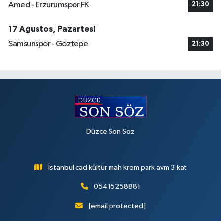
Amed - Erzurumspor FK
21:30
17 Ağustos, Pazartesi
Samsunspor - Göztepe
21:30
Düzce Son Söz
İstanbul cad kültür mah krem park avm 3.kat
05415258881
[email protected]