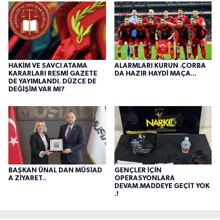
HAKİM VE SAVCI ATAMA
ALARMLARI KURUN .ÇORBA
KARARLARI RESMİ GAZETE
DA HAZIR HAYDİ MAÇA...
DE YAYIMLANDI. DÜZCE DE
DEĞİŞİM VAR MI?
BAŞKAN ÜNAL DAN MÜSİAD
GENÇLER İÇİN
A ZİYARET..
OPERASYONLARA
DEVAM.MADDEYE GEÇİT YOK
.!