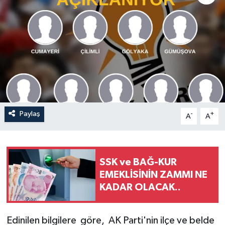
Paylaş
-
+
A
A
SSK ve BAĞ-KUR
EMEKLİSİNİN ZAMMI NE
KADAR OLACAK..
Edinilen bilgilere göre, AK Parti'nin ilçe ve belde