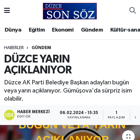
Foto Galeri
Akçakoca Nöbetçi Eczaneler
Dünya
Eğitim
Ekonomi
Gündem
Kültür-sana
Gizlilik Sözleşmesi
Akçakoca Hava Durumu
HABERLER
GÜNDEM
İletişim
Akçakoca Trafik Yoğunluk Haritası
DÜZCE YARIN
AÇIKLANIYOR
Künye
Süper Lig Puan Durumu ve Fikstür
Düzce AK Parti Belediye Başkan adayları bugün
Video Galeri
Tüm Manşetler
veya yarın açıklanıyor. Gümüşova'da sürpriz isim
olabilir.
Son Dakika Haberleri
HABER MERKEZI
06.02.2024 - 15:35
1
EDITÖR
YAYINLANMA
PAYLAŞIM
GÖ
Haber Arşivi