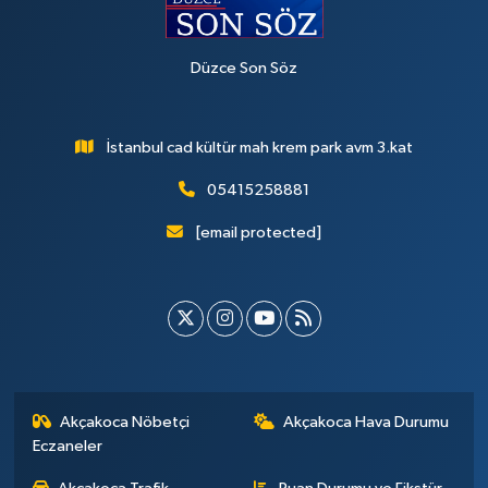
Düzce Son Söz
İstanbul cad kültür mah krem park avm 3.kat
05415258881
[email protected]
Akçakoca Nöbetçi
Akçakoca Hava Durumu
Eczaneler