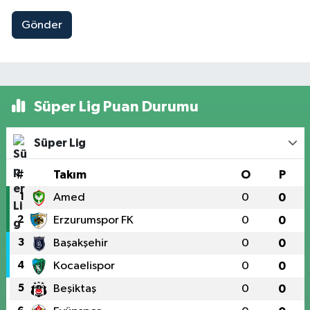
Gönder
Süper Lig Puan Durumu
Süper Lig
#
Takım
O
P
1
Amed
0
0
2
Erzurumspor FK
0
0
3
Başakşehir
0
0
4
Kocaelispor
0
0
5
Beşiktaş
0
0