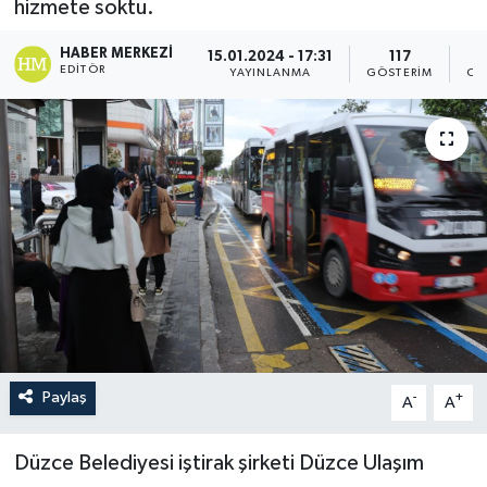
hizmete soktu.
HABER MERKEZI
15.01.2024 - 17:31
117
EDITÖR
YAYINLANMA
GÖSTERIM
OK
Paylaş
-
+
A
A
Düzce Belediyesi iştirak şirketi Düzce Ulaşım