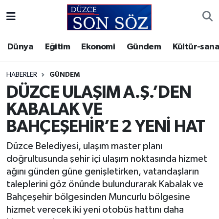
Foto Galeri
Akçakoca Nöbetçi Eczaneler
Dünya
Eğitim
Ekonomi
Gündem
Kültür-sana
Gizlilik Sözleşmesi
Akçakoca Hava Durumu
HABERLER
GÜNDEM
İletişim
Akçakoca Trafik Yoğunluk Haritası
DÜZCE ULAŞIM A.Ş.’DEN
KABALAK VE
Künye
Süper Lig Puan Durumu ve Fikstür
BAHÇEŞEHİR’E 2 YENİ HAT
Video Galeri
Tüm Manşetler
Düzce Belediyesi, ulaşım master planı
doğrultusunda şehir içi ulaşım noktasında hizmet
Son Dakika Haberleri
ağını günden güne genişletirken, vatandaşların
taleplerini göz önünde bulundurarak Kabalak ve
Haber Arşivi
Bahçeşehir bölgesinden Muncurlu bölgesine
hizmet verecek iki yeni otobüs hattını daha