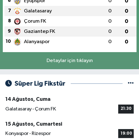
6
Eyüpspor
0
0
7
Galatasaray
0
0
8
Çorum FK
0
0
9
Gaziantep FK
0
0
10
Alanyaspor
0
0
Detaylar için tıklayın
Süper Lig Fikstür
14 Ağustos, Cuma
Galatasaray - Çorum FK
21:30
15 Ağustos, Cumartesi
Konyaspor - Rizespor
19:00