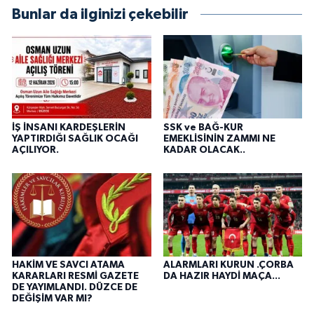
Bunlar da ilginizi çekebilir
İŞ İNSANI KARDEŞLERİN
SSK ve BAĞ-KUR
YAPTIRDIĞI SAĞLIK OCAĞI
EMEKLİSİNİN ZAMMI NE
AÇILIYOR.
KADAR OLACAK..
HAKİM VE SAVCI ATAMA
ALARMLARI KURUN .ÇORBA
KARARLARI RESMİ GAZETE
DA HAZIR HAYDİ MAÇA...
DE YAYIMLANDI. DÜZCE DE
DEĞİŞİM VAR MI?