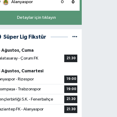
0
Alanyaspor
0
0
Detaylar için tıklayın
Süper Lig Fikstür
4 Ağustos, Cuma
latasaray - Çorum FK
21:30
5 Ağustos, Cumartesi
nyaspor - Rizespor
19:00
sımpaşa - Trabzonspor
19:00
nçlerbirliği S.K. - Fenerbahçe
21:30
ziantep FK - Alanyaspor
21:30