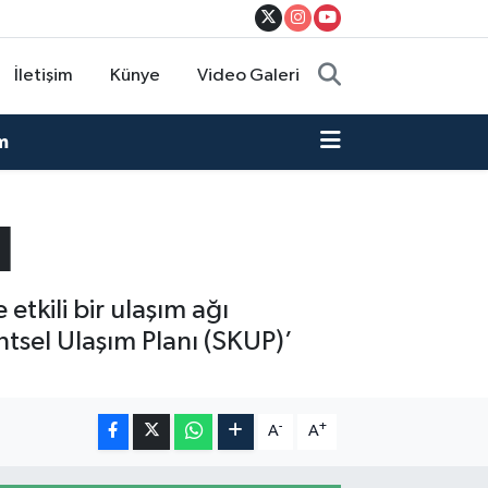
İletişim
Künye
Video Galeri
m
I
 etkili bir ulaşım ağı
ntsel Ulaşım Planı (SKUP)’
-
+
A
A