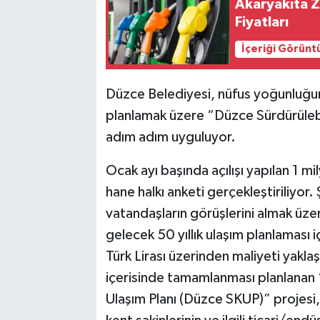
Akaryakıta Zam. 3 Haziran 2026 Benzin ve Motorin
Fiyatları
İçeriği Görünt
Düzce Belediyesi, nüfus yoğunluğuna 
planlamak üzere “Düzce Sürdürülebil
adım adım uyguluyor.
Ocak ayı başında açılışı yapılan 1 
hane halkı anketi gerçekleştiriliyor.
vatandaşların görüşlerini almak üze
gelecek 50 yıllık ulaşım planlaması 
Türk Lirası üzerinden maliyeti yaklaş
içerisinde tamamlanması planlanan 
Ulaşım Planı (Düzce SKUP)” projesi,