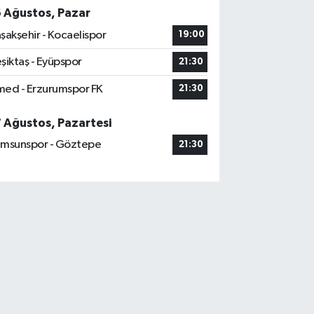
6 Ağustos, Pazar
şakşehir - Kocaelispor
19:00
şiktaş - Eyüpspor
21:30
ed - Erzurumspor FK
21:30
7 Ağustos, Pazartesi
msunspor - Göztepe
21:30