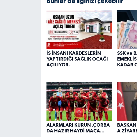
Bunlar da ilginizi çekebilir
İŞ İNSANI KARDEŞLERİN
SSK ve 
YAPTIRDIĞI SAĞLIK OCAĞI
EMEKLİS
AÇILIYOR.
KADAR O
ALARMLARI KURUN .ÇORBA
BAŞKAN
DA HAZIR HAYDİ MAÇA...
A ZİYARE