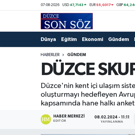
47,7143
55,0317
64,24
07-08-2026
USD
EUR
GBP
Foto Galeri
Akçakoca Nöbetçi Eczaneler
Gizlilik Sözleşmesi
Akçakoca Hava Durumu
Dünya
Eğitim
Ekonomi
Gündem
İletişim
Akçakoca Trafik Yoğunluk Haritası
HABERLER
GÜNDEM
DÜZCE SKUP
Künye
Süper Lig Puan Durumu ve Fikstür
Video Galeri
Tüm Manşetler
Düzce'nin kent içi ulaşım siste
oluşturmayı hedefleyen Avrupa
Son Dakika Haberleri
kapsamında hane halkı anketl
Haber Arşivi
HABER MERKEZI
08.02.2024 - 11:11
EDITÖR
YAYINLANMA