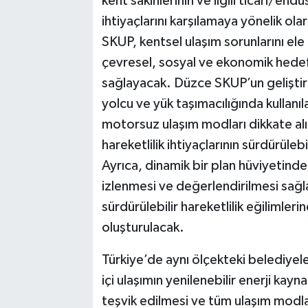
kent sakinlerinin ve ilgili ticari/end
ihtiyaçlarını karşılamaya yönelik ola
SKUP, kentsel ulaşım sorunlarını ele 
çevresel, sosyal ve ekonomik hedefl
sağlayacak. Düzce SKUP’un geliştiri
yolcu ve yük taşımacılığında kullanıl
motorsuz ulaşım modları dikkate alı
hareketlilik ihtiyaçlarının sürdürüleb
Ayrıca, dinamik bir plan hüviyetinde
izlenmesi ve değerlendirilmesi sağl
sürdürülebilir hareketlilik eğilimle
oluşturulacak.
Türkiye’de aynı ölçekteki belediyele
içi ulaşımın yenilenebilir enerji kayn
teşvik edilmesi ve tüm ulaşım modlar