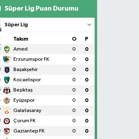
Süper Lig Puan Durumu
Süper Lig
#
Takım
O
P
1
Amed
0
0
2
Erzurumspor FK
0
0
3
Başakşehir
0
0
4
Kocaelispor
0
0
5
Beşiktaş
0
0
6
Eyüpspor
0
0
7
Galatasaray
0
0
8
Çorum FK
0
0
9
Gaziantep FK
0
0