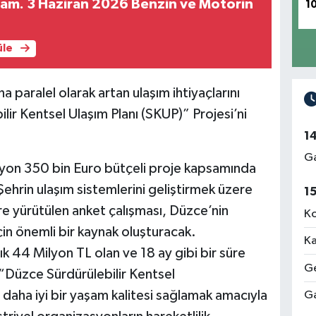
1
üle
paralel olarak artan ulaşım ihtiyaçlarını
ir Kentsel Ulaşım Planı (SKUP)” Projesi’ni
1
Ga
milyon 350 bin Euro bütçeli proje kapsamında
 Şehrin ulaşım sistemlerini geliştirmek üzere
1
re yürütülen anket çalışması, Düzce’nin
Ko
için önemli bir kaynak oluşturacak.
Ka
ık 44 Milyon TL olan ve 18 ay gibi bir süre
Ge
“Düzce Sürdürülebilir Kentsel
 daha iyi bir yaşam kalitesi sağlamak amacıyla
Ga