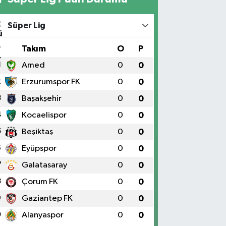
Süper Lig
#
Takım
O
P
1
Amed
0
0
2
Erzurumspor FK
0
0
3
Başakşehir
0
0
4
Kocaelispor
0
0
5
Beşiktaş
0
0
6
Eyüpspor
0
0
7
Galatasaray
0
0
8
Çorum FK
0
0
9
Gaziantep FK
0
0
0
Alanyaspor
0
0