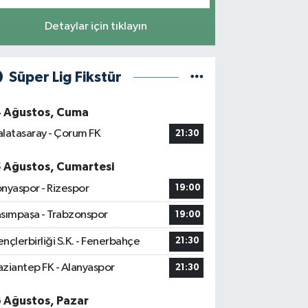
Detaylar için tıklayın
Süper Lig Fikstür
4 Ağustos, Cuma
latasaray - Çorum FK
21:30
5 Ağustos, Cumartesi
nyaspor - Rizespor
19:00
sımpaşa - Trabzonspor
19:00
nçlerbirliği S.K. - Fenerbahçe
21:30
ziantep FK - Alanyaspor
21:30
6 Ağustos, Pazar