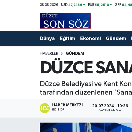
47,7436
55,2510
64,48
08-08-2026
USD
EUR
GBP
Foto Galeri
Akçakoca Nöbetçi Eczaneler
Gizlilik Sözleşmesi
Akçakoca Hava Durumu
Dünya
Eğitim
Ekonomi
Gündem
İletişim
Akçakoca Trafik Yoğunluk Haritası
HABERLER
GÜNDEM
DÜZCE SANA
Künye
Süper Lig Puan Durumu ve Fikstür
Video Galeri
Tüm Manşetler
Düzce Belediyesi ve Kent Kons
tarafından düzenlenen ‘Sanat
Son Dakika Haberleri
HABER MERKEZI
20.07.2024 - 10:36
EDITÖR
YAYINLANMA
Haber Arşivi