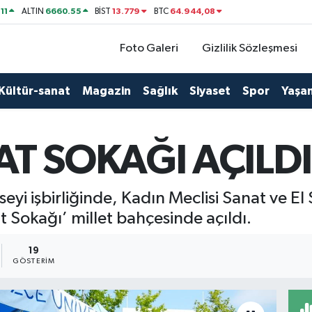
11
6660.55
13.779
64.944,08
ALTIN
BİST
BTC
Foto Galeri
Gizlilik Sözleşmesi
Kültür-sanat
Magazin
Sağlık
Siyaset
Spor
Yaşa
T SOKAĞI AÇILDI
eyi işbirliğinde, Kadın Meclisi Sanat ve E
 Sokağı’ millet bahçesinde açıldı.
19
GÖSTERIM