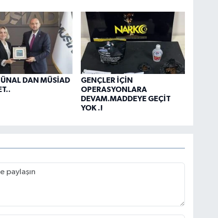
 ÜNAL DAN MÜSİAD
GENÇLER İÇİN
T..
OPERASYONLARA
DEVAM.MADDEYE GEÇİT
YOK .!