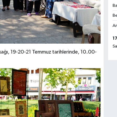
Ba
Be
Am
1
Sa
kağı, 19-20-21 Temmuz tarihlerinde, 10.00-