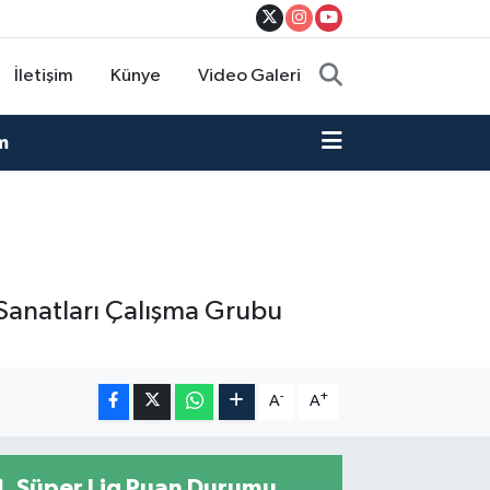
İletişim
Künye
Video Galeri
m
l Sanatları Çalışma Grubu
-
+
A
A
Süper Lig Puan Durumu