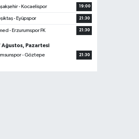
şakşehir - Kocaelispor
19:00
şiktaş - Eyüpspor
21:30
ed - Erzurumspor FK
21:30
7 Ağustos, Pazartesi
msunspor - Göztepe
21:30