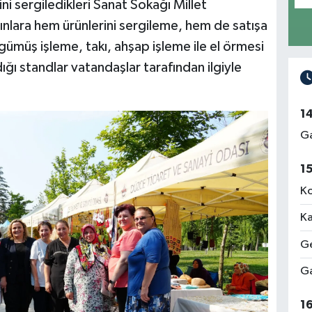
ni sergiledikleri Sanat Sokağı Millet
ınlara hem ürünlerini sergileme, hem de satışa
gümüş işleme, takı, ahşap işleme ile el örmesi
dığı standlar vatandaşlar tarafından ilgiyle
1
Ga
1
Ko
Ka
Ge
Ga
1