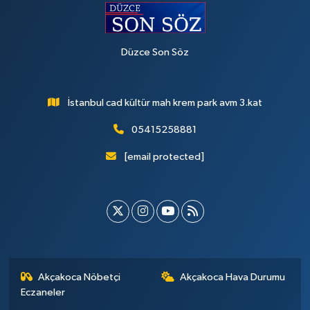
Düzce Son Söz
İstanbul cad kültür mah krem park avm 3.kat
05415258881
[email protected]
Akçakoca Nöbetçi
Akçakoca Hava Durumu
Eczaneler