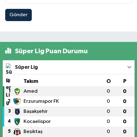
Gönder
Süper Lig Puan Durumu
Süper Lig
#
Takım
O
P
1
Amed
0
0
2
Erzurumspor FK
0
0
3
Başakşehir
0
0
4
Kocaelispor
0
0
5
Beşiktaş
0
0