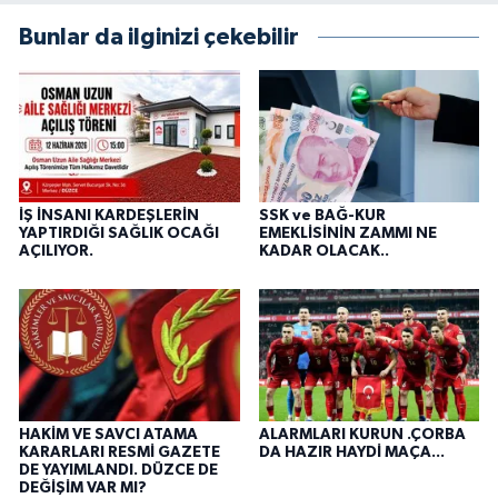
Bunlar da ilginizi çekebilir
İŞ İNSANI KARDEŞLERİN
SSK ve BAĞ-KUR
YAPTIRDIĞI SAĞLIK OCAĞI
EMEKLİSİNİN ZAMMI NE
AÇILIYOR.
KADAR OLACAK..
HAKİM VE SAVCI ATAMA
ALARMLARI KURUN .ÇORBA
KARARLARI RESMİ GAZETE
DA HAZIR HAYDİ MAÇA...
DE YAYIMLANDI. DÜZCE DE
DEĞİŞİM VAR MI?