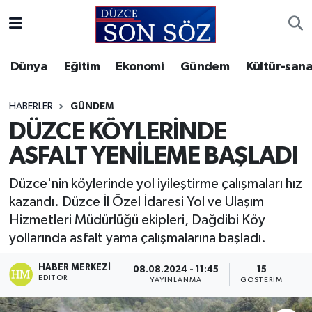
Foto Galeri
Akçakoca Nöbetçi Eczaneler
Dünya
Eğitim
Ekonomi
Gündem
Kültür-sana
Gizlilik Sözleşmesi
Akçakoca Hava Durumu
HABERLER
GÜNDEM
İletişim
Akçakoca Trafik Yoğunluk Haritası
DÜZCE KÖYLERİNDE
ASFALT YENİLEME BAŞLADI
Künye
Süper Lig Puan Durumu ve Fikstür
Düzce'nin köylerinde yol iyileştirme çalışmaları hız
Video Galeri
Tüm Manşetler
kazandı. Düzce İl Özel İdaresi Yol ve Ulaşım
Hizmetleri Müdürlüğü ekipleri, Dağdibi Köy
Son Dakika Haberleri
yollarında asfalt yama çalışmalarına başladı.
Haber Arşivi
HABER MERKEZI
08.08.2024 - 11:45
15
EDITÖR
YAYINLANMA
GÖSTERIM