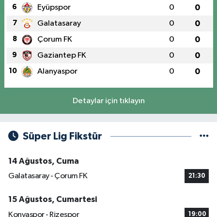
6
Eyüpspor
0
0
7
Galatasaray
0
0
8
Çorum FK
0
0
9
Gaziantep FK
0
0
10
Alanyaspor
0
0
Detaylar için tıklayın
Süper Lig Fikstür
14 Ağustos, Cuma
Galatasaray - Çorum FK
21:30
15 Ağustos, Cumartesi
Konyaspor - Rizespor
19:00