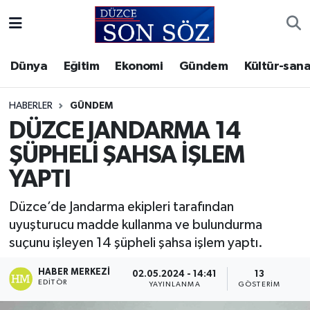
Foto Galeri
Akçakoca Nöbetçi Eczaneler
Dünya
Eğitim
Ekonomi
Gündem
Kültür-sana
Gizlilik Sözleşmesi
Akçakoca Hava Durumu
HABERLER
GÜNDEM
İletişim
Akçakoca Trafik Yoğunluk Haritası
DÜZCE JANDARMA 14
ŞÜPHELİ ŞAHSA İŞLEM
Künye
Süper Lig Puan Durumu ve Fikstür
YAPTI
Video Galeri
Tüm Manşetler
Düzce’de Jandarma ekipleri tarafından
uyuşturucu madde kullanma ve bulundurma
Son Dakika Haberleri
suçunu işleyen 14 şüpheli şahsa işlem yaptı.
Haber Arşivi
HABER MERKEZI
02.05.2024 - 14:41
13
EDITÖR
YAYINLANMA
GÖSTERIM