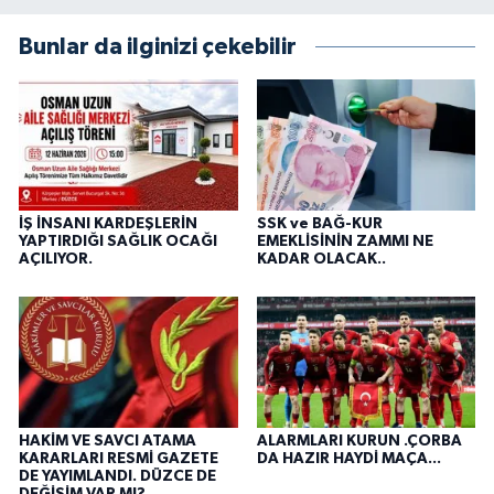
Bunlar da ilginizi çekebilir
İŞ İNSANI KARDEŞLERİN
SSK ve BAĞ-KUR
YAPTIRDIĞI SAĞLIK OCAĞI
EMEKLİSİNİN ZAMMI NE
AÇILIYOR.
KADAR OLACAK..
HAKİM VE SAVCI ATAMA
ALARMLARI KURUN .ÇORBA
KARARLARI RESMİ GAZETE
DA HAZIR HAYDİ MAÇA...
DE YAYIMLANDI. DÜZCE DE