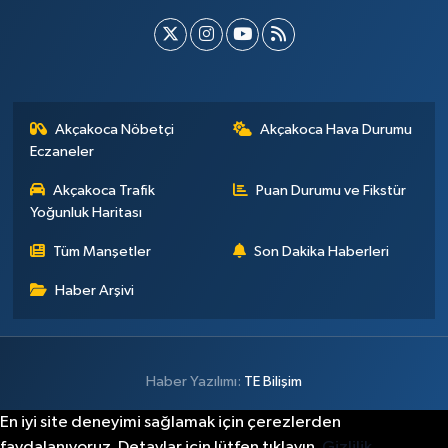
Akçakoca Nöbetçi
Akçakoca Hava Durumu
Eczaneler
Akçakoca Trafik
Puan Durumu ve Fikstür
Yoğunluk Haritası
Tüm Manşetler
Son Dakika Haberleri
Haber Arşivi
Haber Yazılımı:
TE Bilişim
En iyi site deneyimi sağlamak için çerezlerden
faydalanıyoruz. Detaylar için lütfen tıklayın.
Gizlilik