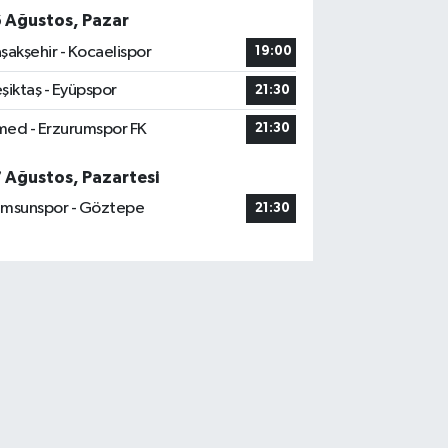
6 Ağustos, Pazar
şakşehir - Kocaelispor
19:00
şiktaş - Eyüpspor
21:30
ed - Erzurumspor FK
21:30
7 Ağustos, Pazartesi
msunspor - Göztepe
21:30