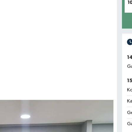
1
1
Ga
1
Ko
Ka
Ge
Ga