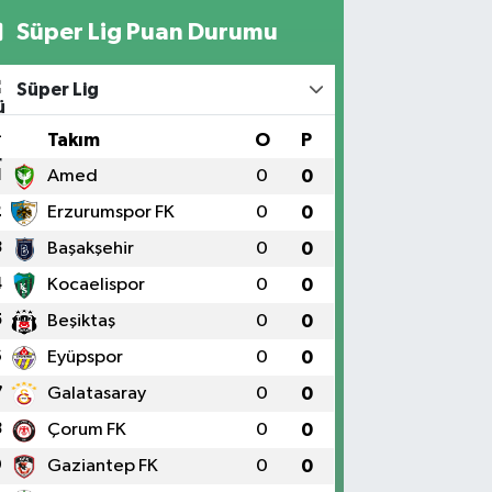
Süper Lig Puan Durumu
Süper Lig
#
Takım
O
P
1
Amed
0
0
2
Erzurumspor FK
0
0
3
Başakşehir
0
0
4
Kocaelispor
0
0
5
Beşiktaş
0
0
6
Eyüpspor
0
0
7
Galatasaray
0
0
8
Çorum FK
0
0
9
Gaziantep FK
0
0