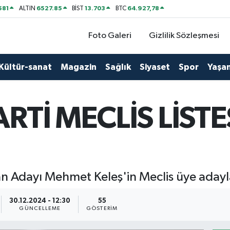
581
6527.85
13.703
64.927,78
ALTIN
BİST
BTC
Foto Galeri
Gizlilik Sözleşmesi
Kültür-sanat
Magazin
Sağlık
Siyaset
Spor
Yaşa
ARTİ MECLİS LİSTE
an Adayı Mehmet Keleş'in Meclis üye adaylar
30.12.2024 - 12:30
55
GÜNCELLEME
GÖSTERIM