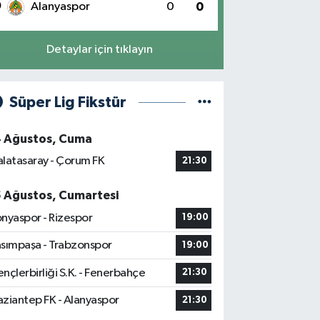
0
Alanyaspor
0
0
Detaylar için tıklayın
Süper Lig Fikstür
4 Ağustos, Cuma
latasaray - Çorum FK
21:30
5 Ağustos, Cumartesi
nyaspor - Rizespor
19:00
sımpaşa - Trabzonspor
19:00
nçlerbirliği S.K. - Fenerbahçe
21:30
ziantep FK - Alanyaspor
21:30