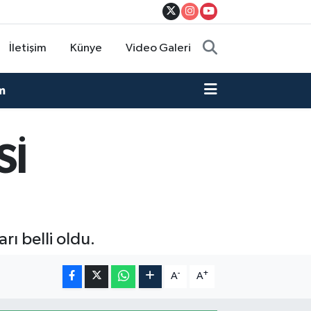
İletişim
Künye
Video Galeri
m
Sİ
ı belli oldu.
-
+
A
A