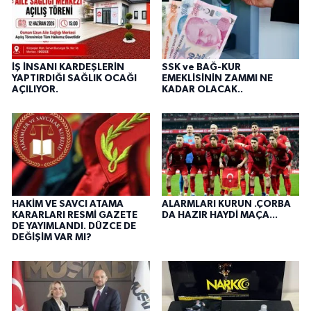
İŞ İNSANI KARDEŞLERİN
SSK ve BAĞ-KUR
YAPTIRDIĞI SAĞLIK OCAĞI
EMEKLİSİNİN ZAMMI NE
AÇILIYOR.
KADAR OLACAK..
HAKİM VE SAVCI ATAMA
ALARMLARI KURUN .ÇORBA
KARARLARI RESMİ GAZETE
DA HAZIR HAYDİ MAÇA...
DE YAYIMLANDI. DÜZCE DE
DEĞİŞİM VAR MI?