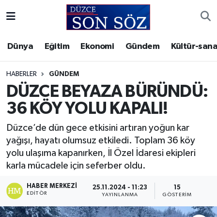
Foto Galeri
Akçakoca Nöbetçi Eczaneler
Dünya
Eğitim
Ekonomi
Gündem
Kültür-sana
Gizlilik Sözleşmesi
Akçakoca Hava Durumu
HABERLER
GÜNDEM
İletişim
Akçakoca Trafik Yoğunluk Haritası
DÜZCE BEYAZA BÜRÜNDÜ:
36 KÖY YOLU KAPALI!
Künye
Süper Lig Puan Durumu ve Fikstür
Düzce’de dün gece etkisini artıran yoğun kar
Video Galeri
Tüm Manşetler
yağışı, hayatı olumsuz etkiledi. Toplam 36 köy
yolu ulaşıma kapanırken, İl Özel İdaresi ekipleri
Son Dakika Haberleri
karla mücadele için seferber oldu.
Haber Arşivi
HABER MERKEZI
25.11.2024 - 11:23
15
EDITÖR
YAYINLANMA
GÖSTERIM