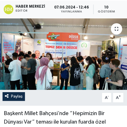
HABER MERKEZI
07.06.2024 - 12:46
10
EDITÖR
YAYINLANMA
GÖSTERIM
Paylaş
-
+
A
A
Başkent Millet Bahçesi’nde “Hepimizin Bir
Dünyası Var” teması ile kurulan fuarda özel