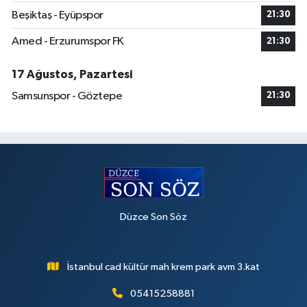
Beşiktaş - Eyüpspor
21:30
Amed - Erzurumspor FK
21:30
17 Ağustos, Pazartesi
Samsunspor - Göztepe
21:30
Düzce Son Söz
İstanbul cad kültür mah krem park avm 3.kat
05415258881