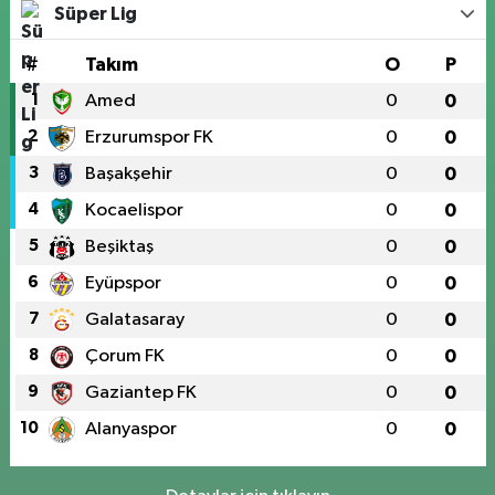
Süper Lig
#
Takım
O
P
1
Amed
0
0
2
Erzurumspor FK
0
0
3
Başakşehir
0
0
4
Kocaelispor
0
0
5
Beşiktaş
0
0
6
Eyüpspor
0
0
7
Galatasaray
0
0
8
Çorum FK
0
0
9
Gaziantep FK
0
0
10
Alanyaspor
0
0