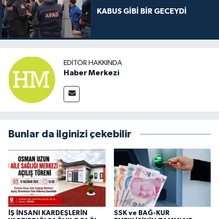
KABUS GİBİ BİR GECEYDİ
EDITÖR HAKKINDA
Haber Merkezi
Bunlar da ilginizi çekebilir
İŞ İNSANI KARDEŞLERİN
SSK ve BAĞ-KUR