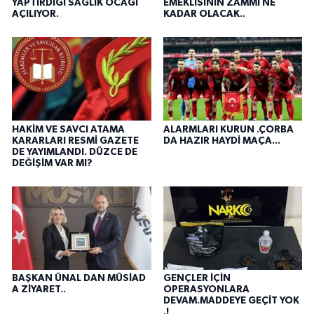
YAPTIRDIĞI SAĞLIK OCAĞI
EMEKLİSİNİN ZAMMI NE
AÇILIYOR.
KADAR OLACAK..
HAKİM VE SAVCI ATAMA
ALARMLARI KURUN .ÇORBA
KARARLARI RESMİ GAZETE
DA HAZIR HAYDİ MAÇA...
DE YAYIMLANDI. DÜZCE DE
DEĞİŞİM VAR MI?
BAŞKAN ÜNAL DAN MÜSİAD
GENÇLER İÇİN
A ZİYARET..
OPERASYONLARA
DEVAM.MADDEYE GEÇİT YOK
.!