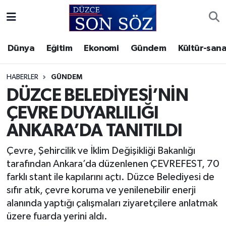
Foto Galeri
Akçakoca Nöbetçi Eczaneler
Dünya
Eğitim
Ekonomi
Gündem
Kültür-sana
Gizlilik Sözleşmesi
Akçakoca Hava Durumu
HABERLER
GÜNDEM
İletişim
Akçakoca Trafik Yoğunluk Haritası
DÜZCE BELEDİYESİ’NİN
ÇEVRE DUYARLILIĞI
Künye
Süper Lig Puan Durumu ve Fikstür
ANKARA’DA TANITILDI
Video Galeri
Tüm Manşetler
Çevre, Şehircilik ve İklim Değişikliği Bakanlığı
tarafından Ankara’da düzenlenen ÇEVREFEST, 70
Son Dakika Haberleri
farklı stant ile kapılarını açtı. Düzce Belediyesi de
sıfır atık, çevre koruma ve yenilenebilir enerji
Haber Arşivi
alanında yaptığı çalışmaları ziyaretçilere anlatmak
üzere fuarda yerini aldı.