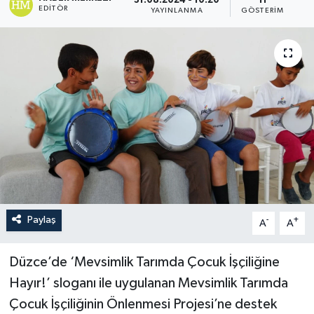
31.08.2024 - 10:20
11
EDITÖR
YAYINLANMA
GÖSTERIM
Paylaş
-
+
A
A
Düzce’de ‘Mevsimlik Tarımda Çocuk İşçiliğine
Hayır!’ sloganı ile uygulanan Mevsimlik Tarımda
Çocuk İşçiliğinin Önlenmesi Projesi’ne destek