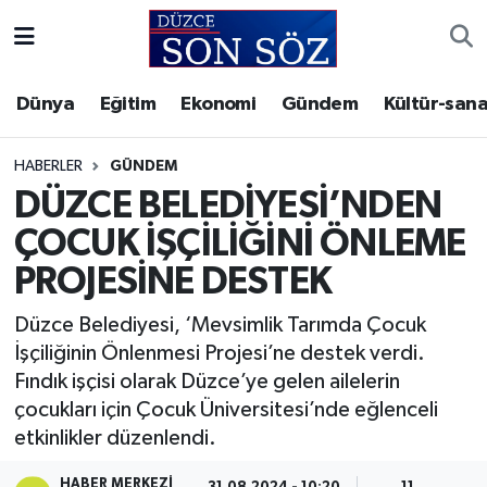
Foto Galeri
Akçakoca Nöbetçi Eczaneler
Dünya
Eğitim
Ekonomi
Gündem
Kültür-sana
Gizlilik Sözleşmesi
Akçakoca Hava Durumu
HABERLER
GÜNDEM
İletişim
Akçakoca Trafik Yoğunluk Haritası
DÜZCE BELEDİYESİ’NDEN
ÇOCUK İŞÇİLİĞİNİ ÖNLEME
Künye
Süper Lig Puan Durumu ve Fikstür
PROJESİNE DESTEK
Video Galeri
Tüm Manşetler
Düzce Belediyesi, ‘Mevsimlik Tarımda Çocuk
İşçiliğinin Önlenmesi Projesi’ne destek verdi.
Son Dakika Haberleri
Fındık işçisi olarak Düzce’ye gelen ailelerin
çocukları için Çocuk Üniversitesi’nde eğlenceli
Haber Arşivi
etkinlikler düzenlendi.
HABER MERKEZI