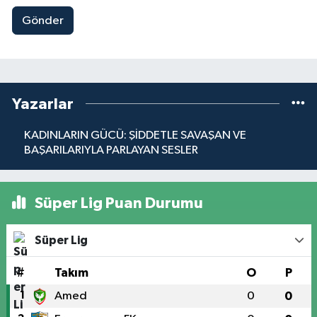
Gönder
Yazarlar
KADINLARIN GÜCÜ: ŞİDDETLE SAVAŞAN VE
BAŞARILARIYLA PARLAYAN SESLER
Süper Lig Puan Durumu
Süper Lig
#
Takım
O
P
1
Amed
0
0