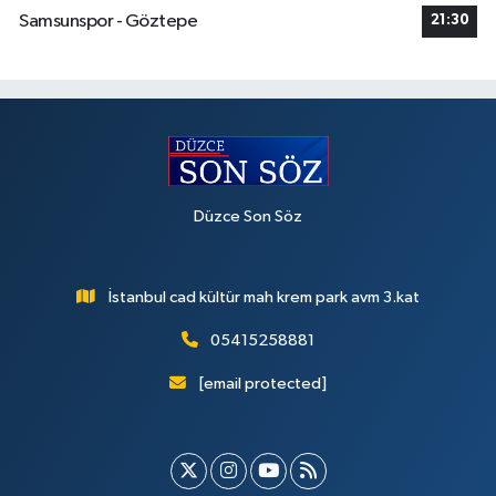
Samsunspor - Göztepe
21:30
Düzce Son Söz
İstanbul cad kültür mah krem park avm 3.kat
05415258881
[email protected]