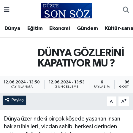
Foto Galeri
Akçakoca Nöbetçi Eczaneler
Dünya
Eğitim
Ekonomi
Gündem
Kültür-sana
Gizlilik Sözleşmesi
Akçakoca Hava Durumu
DÜNYA GÖZLERİNİ
İletişim
Akçakoca Trafik Yoğunluk Haritası
KAPATIYOR MU ?
Künye
Süper Lig Puan Durumu ve Fikstür
Video Galeri
Tüm Manşetler
12.06.2024 - 13:50
12.06.2024 - 13:53
6
862
YAYINLANMA
GÜNCELLEME
PAYLAŞIM
GÖSTER
Son Dakika Haberleri
Paylaş
-
+
A
A
Haber Arşivi
Dünya üzerindeki birçok köşede yaşanan insan
hakları ihlalleri, vicdan sahibi herkesi derinden