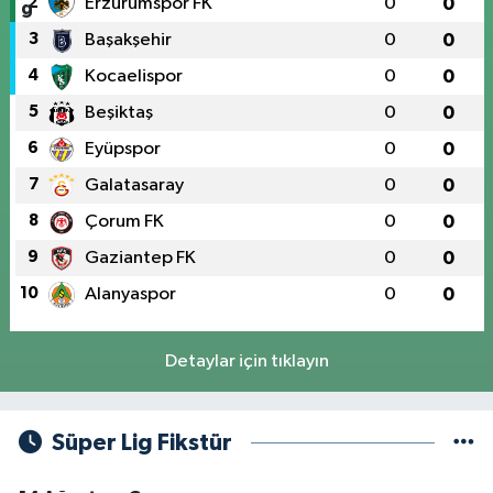
2
Erzurumspor FK
0
0
3
Başakşehir
0
0
4
Kocaelispor
0
0
5
Beşiktaş
0
0
6
Eyüpspor
0
0
7
Galatasaray
0
0
8
Çorum FK
0
0
9
Gaziantep FK
0
0
10
Alanyaspor
0
0
Detaylar için tıklayın
Süper Lig Fikstür