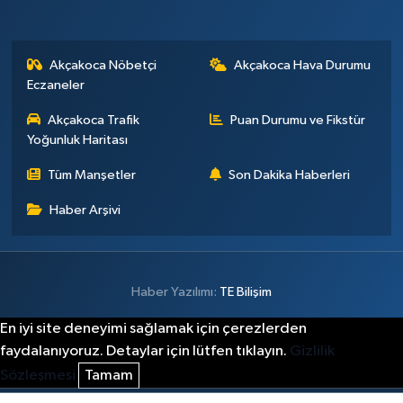
Akçakoca Nöbetçi
Akçakoca Hava Durumu
Eczaneler
Akçakoca Trafik
Puan Durumu ve Fikstür
Yoğunluk Haritası
Tüm Manşetler
Son Dakika Haberleri
Haber Arşivi
Haber Yazılımı:
TE Bilişim
En iyi site deneyimi sağlamak için çerezlerden
faydalanıyoruz. Detaylar için lütfen tıklayın.
Gizlilik
Sözleşmesi
Tamam