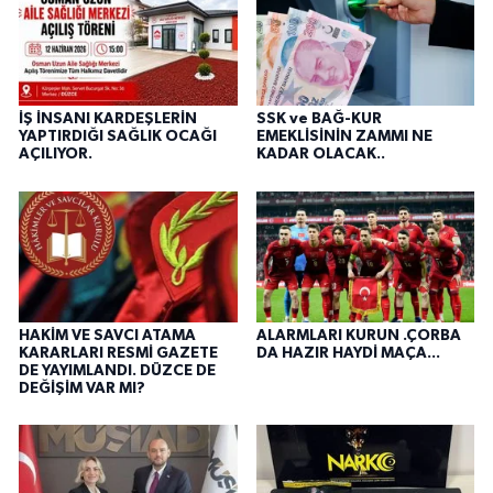
İŞ İNSANI KARDEŞLERİN
SSK ve BAĞ-KUR
YAPTIRDIĞI SAĞLIK OCAĞI
EMEKLİSİNİN ZAMMI NE
AÇILIYOR.
KADAR OLACAK..
HAKİM VE SAVCI ATAMA
ALARMLARI KURUN .ÇORBA
KARARLARI RESMİ GAZETE
DA HAZIR HAYDİ MAÇA...
DE YAYIMLANDI. DÜZCE DE
DEĞİŞİM VAR MI?