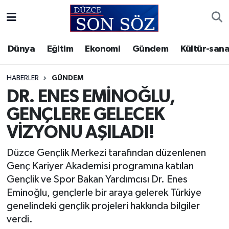
Foto Galeri
Akçakoca Nöbetçi Eczaneler
Dünya
Eğitim
Ekonomi
Gündem
Kültür-sana
Gizlilik Sözleşmesi
Akçakoca Hava Durumu
HABERLER
GÜNDEM
İletişim
Akçakoca Trafik Yoğunluk Haritası
DR. ENES EMİNOĞLU,
GENÇLERE GELECEK
Künye
Süper Lig Puan Durumu ve Fikstür
VİZYONU AŞILADI!
Video Galeri
Tüm Manşetler
Düzce Gençlik Merkezi tarafından düzenlenen
Genç Kariyer Akademisi programına katılan
Son Dakika Haberleri
Gençlik ve Spor Bakan Yardımcısı Dr. Enes
Eminoğlu, gençlerle bir araya gelerek Türkiye
Haber Arşivi
genelindeki gençlik projeleri hakkında bilgiler
verdi.