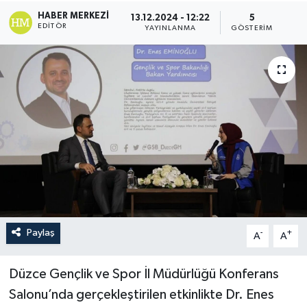
HABER MERKEZI
13.12.2024 - 12:22
5
EDITÖR
YAYINLANMA
GÖSTERIM
Paylaş
-
+
A
A
Düzce Gençlik ve Spor İl Müdürlüğü Konferans
Salonu’nda gerçekleştirilen etkinlikte Dr. Enes