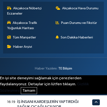
Akçakoca Nöbetçi
Akçakoca Hava Durumu
Eczaneler
Akçakoca Trafik
Puan Durumu ve Fikstür
Yoğunluk Haritası
Tüm Manşetler
Son Dakika Haberleri
Haber Arşivi
Haber Yazılımı:
TE Bilişim
En iyi site deneyimi sağlamak için çerezlerden
faydalanıyoruz. Detaylar için lütfen tıklayın.
Gizlilik
Sözleşmesi
Tamam
İŞ İNSANI KARDEŞLERİN YAPTIRDIĞI
16:19
SAĞLIK OCAĞI AÇILIYOR.