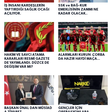
İŞ İNSANI KARDEŞLERİN
SSK ve BAĞ-KUR
YAPTIRDIĞI SAĞLIK OCAĞI
EMEKLİSİNİN ZAMMI NE
AÇILIYOR.
KADAR OLACAK..
HAKİM VE SAVCI ATAMA
ALARMLARI KURUN .ÇORBA
KARARLARI RESMİ GAZETE
DA HAZIR HAYDİ MAÇA...
DE YAYIMLANDI. DÜZCE DE
DEĞİŞİM VAR MI?
BAŞKAN ÜNAL DAN MÜSİAD
GENÇLER İÇİN
A ZİYARET..
OPERASYONLARA