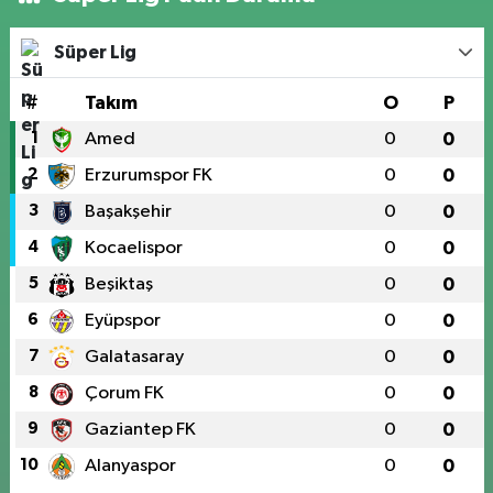
Süper Lig
#
Takım
O
P
1
Amed
0
0
2
Erzurumspor FK
0
0
3
Başakşehir
0
0
4
Kocaelispor
0
0
5
Beşiktaş
0
0
6
Eyüpspor
0
0
7
Galatasaray
0
0
8
Çorum FK
0
0
9
Gaziantep FK
0
0
10
Alanyaspor
0
0