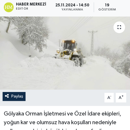
HABER MERKEZI
25.11.2024 - 14:50
19
EDITÖR
YAYINLANMA
GÖSTERIM
Paylaş
-
+
A
A
Gölyaka Orman İşletmesi ve Özel İdare ekipleri,
yoğun kar ve olumsuz hava koşulları nedeniyle