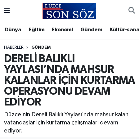
Foto Galeri
Akçakoca Nöbetçi Eczaneler
Dünya
Eğitim
Ekonomi
Gündem
Kültür-sana
Gizlilik Sözleşmesi
Akçakoca Hava Durumu
HABERLER
GÜNDEM
İletişim
Akçakoca Trafik Yoğunluk Haritası
DERELİ BALIKLI
YAYLASI’NDA MAHSUR
Künye
Süper Lig Puan Durumu ve Fikstür
KALANLAR İÇİN KURTARMA
Video Galeri
Tüm Manşetler
OPERASYONU DEVAM
EDİYOR
Son Dakika Haberleri
Düzce’nin Dereli Balıklı Yaylası’nda mahsur kalan
Haber Arşivi
vatandaşlar için kurtarma çalışmaları devam
ediyor.