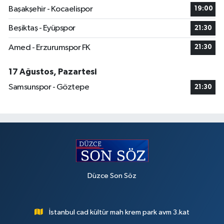
Başakşehir - Kocaelispor
19:00
Beşiktaş - Eyüpspor
21:30
Amed - Erzurumspor FK
21:30
17 Ağustos, Pazartesi
Samsunspor - Göztepe
21:30
Düzce Son Söz
İstanbul cad kültür mah krem park avm 3.kat