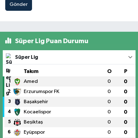
Gönder
Süper Lig Puan Durumu
Süper Lig
#
Takım
O
P
1
Amed
0
0
2
Erzurumspor FK
0
0
3
Başakşehir
0
0
4
Kocaelispor
0
0
5
Beşiktaş
0
0
6
Eyüpspor
0
0