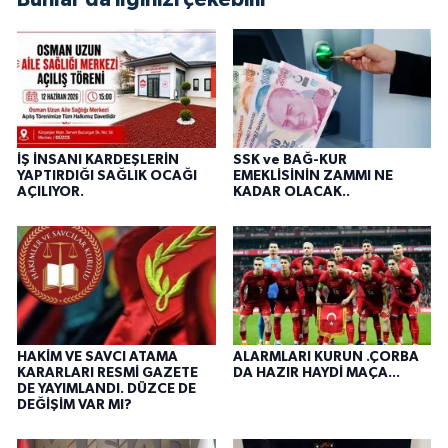
İŞ İNSANI KARDEŞLERİN
SSK ve BAĞ-KUR
YAPTIRDIĞI SAĞLIK OCAĞI
EMEKLİSİNİN ZAMMI NE
AÇILIYOR.
KADAR OLACAK..
HAKİM VE SAVCI ATAMA
ALARMLARI KURUN .ÇORBA
KARARLARI RESMİ GAZETE
DA HAZIR HAYDİ MAÇA...
DE YAYIMLANDI. DÜZCE DE
DEĞİŞİM VAR MI?