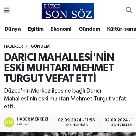
Foto Galeri
Akçakoca Nöbetçi Eczaneler
Dünya
Eğitim
Ekonomi
Gündem
Kültür-sana
Gizlilik Sözleşmesi
Akçakoca Hava Durumu
HABERLER
GÜNDEM
İletişim
Akçakoca Trafik Yoğunluk Haritası
DARICI MAHALLESİ'NİN
ESKİ MUHTARI MEHMET
Künye
Süper Lig Puan Durumu ve Fikstür
TURGUT VEFAT ETTİ
Video Galeri
Tüm Manşetler
Düzce'nin Merkez ilçesine bağlı Darıcı
Mahallesi'nin eski muhtarı Mehmet Turgut vefat
Son Dakika Haberleri
etti.
Haber Arşivi
HABER MERKEZI
02.09.2024 - 11:56
02.09.2024 - 11
EDITÖR
YAYINLANMA
GÜNCELLEME