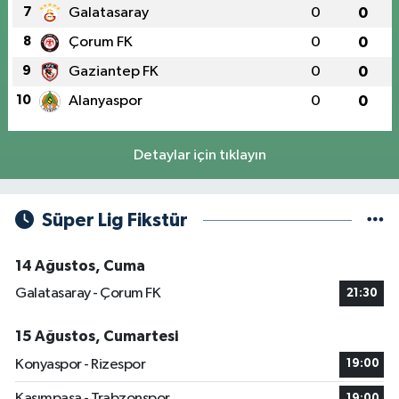
7
Galatasaray
0
0
8
Çorum FK
0
0
9
Gaziantep FK
0
0
10
Alanyaspor
0
0
Detaylar için tıklayın
Süper Lig Fikstür
14 Ağustos, Cuma
Galatasaray - Çorum FK
21:30
15 Ağustos, Cumartesi
Konyaspor - Rizespor
19:00
Kasımpaşa - Trabzonspor
19:00