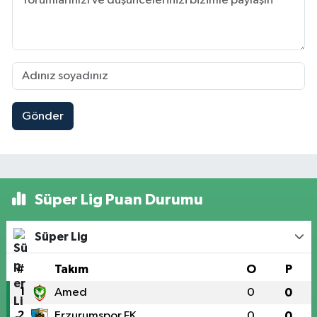
Gönder
Süper Lig Puan Durumu
Süper Lig
#
Takım
O
P
1
Amed
0
0
2
Erzurumspor FK
0
0