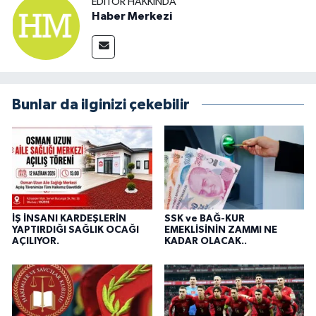
EDITÖR HAKKINDA
Haber Merkezi
Bunlar da ilginizi çekebilir
İŞ İNSANI KARDEŞLERİN
SSK ve BAĞ-KUR
YAPTIRDIĞI SAĞLIK OCAĞI
EMEKLİSİNİN ZAMMI NE
AÇILIYOR.
KADAR OLACAK..