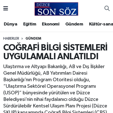
Foto Galeri
Akçakoca Nöbetçi Eczaneler
Dünya
Eğitim
Ekonomi
Gündem
Kültür-sana
Gizlilik Sözleşmesi
Akçakoca Hava Durumu
HABERLER
GÜNDEM
İletişim
Akçakoca Trafik Yoğunluk Haritası
COĞRAFİ BİLGİ SİSTEMLERİ
UYGULAMALI ANLATILDI
Künye
Süper Lig Puan Durumu ve Fikstür
Ulaştırma ve Altyapı Bakanlığı, AB ve Dış İlişkiler
Video Galeri
Tüm Manşetler
Genel Müdürlüğü, AB Yatırımları Dairesi
Başkanlığı’nın Program Otoritesi olduğu,
Son Dakika Haberleri
“Ulaştırma Sektörel Operasyonel Programı
(USOP)” bünyesinde yürütülen ve Düzce
Haber Arşivi
Belediyesi’nin nihai faydalanıcı olduğu Düzce
Sürdürülebilir Kentsel Ulaşım Planı Projesi (Düzce
SKUP) kapsamında Coğrafi Bilgi Sistemleri (CBS)