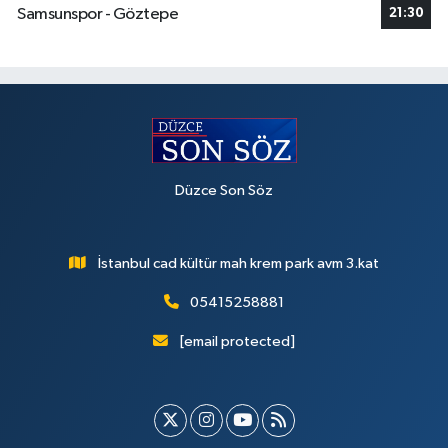
Samsunspor - Göztepe
21:30
Düzce Son Söz
İstanbul cad kültür mah krem park avm 3.kat
05415258881
[email protected]