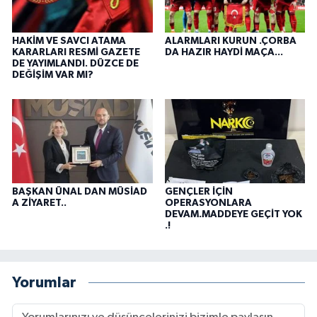
HAKİM VE SAVCI ATAMA
ALARMLARI KURUN .ÇORBA
KARARLARI RESMİ GAZETE
DA HAZIR HAYDİ MAÇA...
DE YAYIMLANDI. DÜZCE DE
DEĞİŞİM VAR MI?
BAŞKAN ÜNAL DAN MÜSİAD
GENÇLER İÇİN
A ZİYARET..
OPERASYONLARA
DEVAM.MADDEYE GEÇİT YOK
.!
Yorumlar