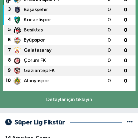
3
Başakşehir
0
0
4
Kocaelispor
0
0
5
Beşiktaş
0
0
6
Eyüpspor
0
0
7
Galatasaray
0
0
8
Çorum FK
0
0
9
Gaziantep FK
0
0
10
Alanyaspor
0
0
Detaylar için tıklayın
Süper Lig Fikstür
14 Ağustos, Cuma