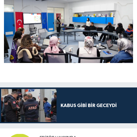
KABUS GİBİ BİR GECEYDİ