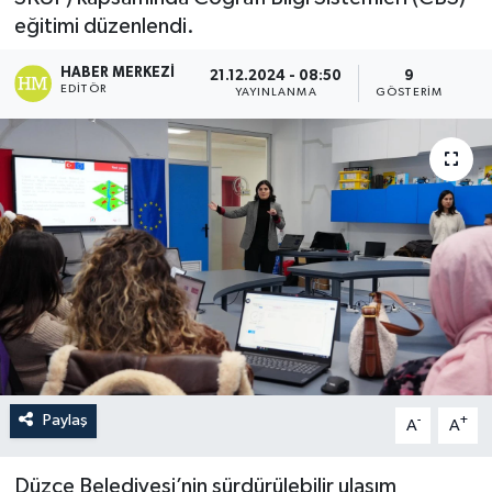
eğitimi düzenlendi.
HABER MERKEZI
21.12.2024 - 08:50
9
EDITÖR
YAYINLANMA
GÖSTERIM
Paylaş
-
+
A
A
Düzce Belediyesi’nin sürdürülebilir ulaşım