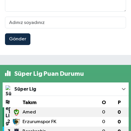
Gönder
Süper Lig Puan Durumu
Süper Lig
#
Takım
O
P
1
Amed
0
0
2
Erzurumspor FK
0
0