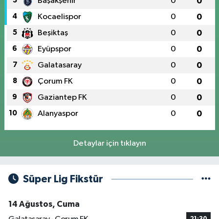
3
Başakşehir
0
0
4
Kocaelispor
0
0
5
Beşiktaş
0
0
6
Eyüpspor
0
0
7
Galatasaray
0
0
8
Çorum FK
0
0
9
Gaziantep FK
0
0
10
Alanyaspor
0
0
Detaylar için tıklayın
Süper Lig Fikstür
14 Ağustos, Cuma