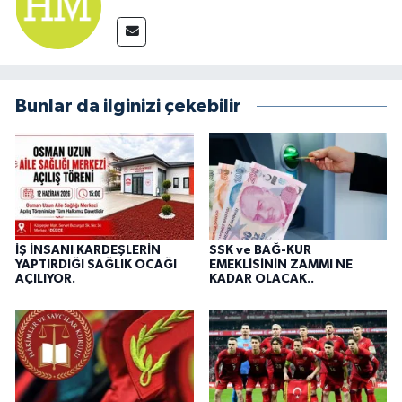
Bunlar da ilginizi çekebilir
İŞ İNSANI KARDEŞLERİN
SSK ve BAĞ-KUR
YAPTIRDIĞI SAĞLIK OCAĞI
EMEKLİSİNİN ZAMMI NE
AÇILIYOR.
KADAR OLACAK..