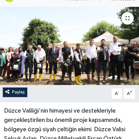
Paylaş
-
+
A
A
Düzce Valiliği'nin himayesi ve destekleriyle
gerçekleştirilen bu önemli proje kapsamında,
bölgeye özgü siyah çeltiğin ekimi Düzce Valisi
Selçuk Aslan, Düzce Milletvekili Ercan Öztürk,