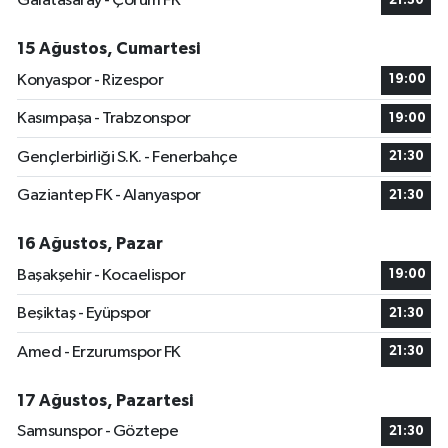
Galatasaray - Çorum FK
21:30
15 Ağustos, Cumartesi
Konyaspor - Rizespor
19:00
Kasımpaşa - Trabzonspor
19:00
Gençlerbirliği S.K. - Fenerbahçe
21:30
Gaziantep FK - Alanyaspor
21:30
16 Ağustos, Pazar
Başakşehir - Kocaelispor
19:00
Beşiktaş - Eyüpspor
21:30
Amed - Erzurumspor FK
21:30
17 Ağustos, Pazartesi
Samsunspor - Göztepe
21:30