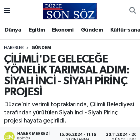
Foto Galeri
Akçakoca Nöbetçi Eczaneler
Dünya
Eğitim
Ekonomi
Gündem
Kültür-sana
Gizlilik Sözleşmesi
Akçakoca Hava Durumu
HABERLER
GÜNDEM
İletişim
Akçakoca Trafik Yoğunluk Haritası
ÇİLİMLİ'DE GELECEĞE
YÖNELİK TARIMSAL ADIM:
Künye
Süper Lig Puan Durumu ve Fikstür
SİYAH İNCİ - SİYAH PİRİNÇ
Video Galeri
Tüm Manşetler
PROJESİ
Son Dakika Haberleri
Düzce'nin verimli topraklarında, Çilimli Belediyesi
tarafından yürütülen Siyah İnci - Siyah Pirinç
Haber Arşivi
projesi hayata geçirildi.
HABER MERKEZI
15.06.2024 - 11:16
30.11.2024 - 20:
EDITÖR
YAYINLANMA
GÜNCELLEME