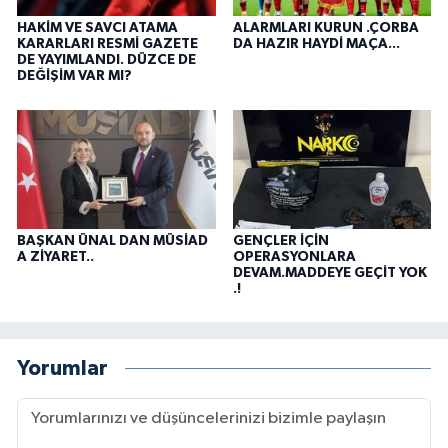
HAKİM VE SAVCI ATAMA
ALARMLARI KURUN .ÇORBA
KARARLARI RESMİ GAZETE
DA HAZIR HAYDİ MAÇA...
DE YAYIMLANDI. DÜZCE DE
DEĞİŞİM VAR MI?
BAŞKAN ÜNAL DAN MÜSİAD
GENÇLER İÇİN
A ZİYARET..
OPERASYONLARA
DEVAM.MADDEYE GEÇİT YOK
.!
Yorumlar