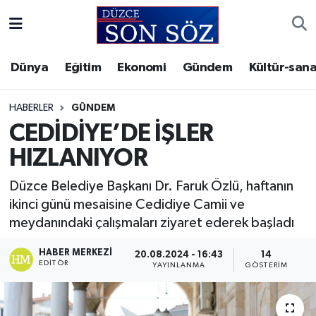
Foto Galeri
Akçakoca Nöbetçi Eczaneler
Dünya
Eğitim
Ekonomi
Gündem
Kültür-sana
Gizlilik Sözleşmesi
Akçakoca Hava Durumu
HABERLER
GÜNDEM
İletişim
Akçakoca Trafik Yoğunluk Haritası
CEDİDİYE’DE İŞLER
HIZLANIYOR
Künye
Süper Lig Puan Durumu ve Fikstür
Düzce Belediye Başkanı Dr. Faruk Özlü, haftanın
Video Galeri
Tüm Manşetler
ikinci günü mesaisine Cedidiye Camii ve
meydanındaki çalışmaları ziyaret ederek başladı
Son Dakika Haberleri
HABER MERKEZI
20.08.2024 - 16:43
14
EDITÖR
YAYINLANMA
GÖSTERIM
Haber Arşivi