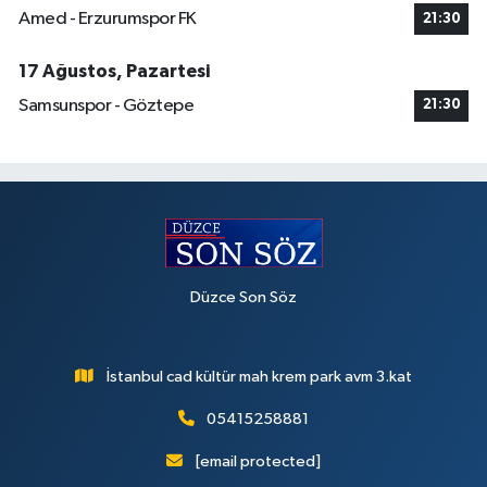
Amed - Erzurumspor FK
21:30
17 Ağustos, Pazartesi
Samsunspor - Göztepe
21:30
Düzce Son Söz
İstanbul cad kültür mah krem park avm 3.kat
05415258881
[email protected]