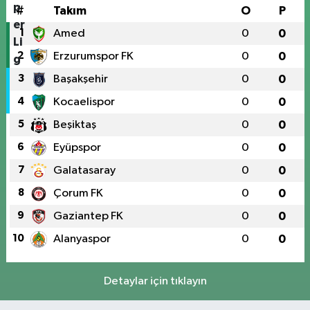
#
Takım
O
P
1
Amed
0
0
2
Erzurumspor FK
0
0
3
Başakşehir
0
0
4
Kocaelispor
0
0
5
Beşiktaş
0
0
6
Eyüpspor
0
0
7
Galatasaray
0
0
8
Çorum FK
0
0
9
Gaziantep FK
0
0
10
Alanyaspor
0
0
Detaylar için tıklayın