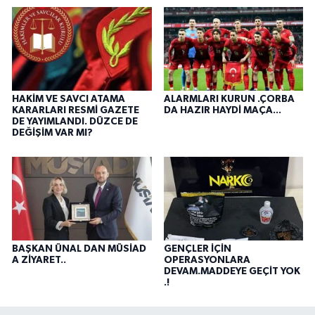
HAKİM VE SAVCI ATAMA
ALARMLARI KURUN .ÇORBA
KARARLARI RESMİ GAZETE
DA HAZIR HAYDİ MAÇA...
DE YAYIMLANDI. DÜZCE DE
DEĞİŞİM VAR MI?
BAŞKAN ÜNAL DAN MÜSİAD
GENÇLER İÇİN
A ZİYARET..
OPERASYONLARA
DEVAM.MADDEYE GEÇİT YOK
.!