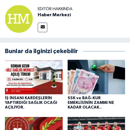
EDITÖR HAKKINDA
Haber Merkezi
Bunlar da ilginizi çekebilir
İŞ İNSANI KARDEŞLERİN
SSK ve BAĞ-KUR
YAPTIRDIĞI SAĞLIK OCAĞI
EMEKLİSİNİN ZAMMI NE
AÇILIYOR.
KADAR OLACAK..