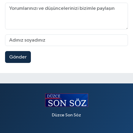
Gönder
Düzce Son Söz