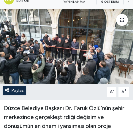
EDITÖR
YAYINLANMA
GÖSTERIM
OK
Paylaş
-
+
A
A
Düzce Belediye Başkanı Dr. Faruk Özlü’nün şehir
merkezinde gerçekleştirdiği değişim ve
dönüşümün en önemli yansıması olan proje