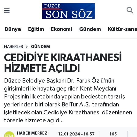
Foto Galeri
Akçakoca Nöbetçi Eczaneler
Dünya
Eğitim
Ekonomi
Gündem
Kültür-sana
Gizlilik Sözleşmesi
Akçakoca Hava Durumu
HABERLER
GÜNDEM
İletişim
Akçakoca Trafik Yoğunluk Haritası
CEDİDİYE KIRAATHANESİ
HİZMETE AÇILDI
Künye
Süper Lig Puan Durumu ve Fikstür
Düzce Belediye Başkanı Dr. Faruk Özlü’nün
Video Galeri
Tüm Manşetler
girişimleri ile hayata geçirilen Kent Meydanı
Projesinin ilk etabında yapılan bedesten tarzı iş
Son Dakika Haberleri
yerlerinden biri olarak BelTur A.Ş. tarafından
işletilecek olan Cedidiye Kıraathanesi düzenlenen
Haber Arşivi
törenle hizmete açıldı.
HABER MERKEZI
12.01.2024 - 16:57
165