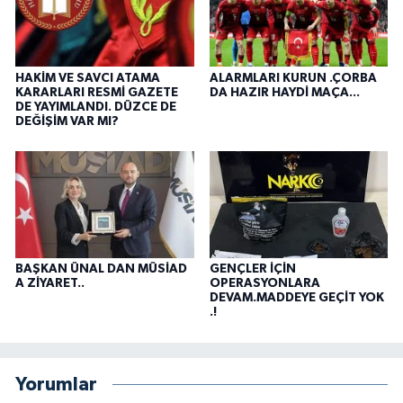
HAKİM VE SAVCI ATAMA
ALARMLARI KURUN .ÇORBA
KARARLARI RESMİ GAZETE
DA HAZIR HAYDİ MAÇA...
DE YAYIMLANDI. DÜZCE DE
DEĞİŞİM VAR MI?
BAŞKAN ÜNAL DAN MÜSİAD
GENÇLER İÇİN
A ZİYARET..
OPERASYONLARA
DEVAM.MADDEYE GEÇİT YOK
.!
Yorumlar