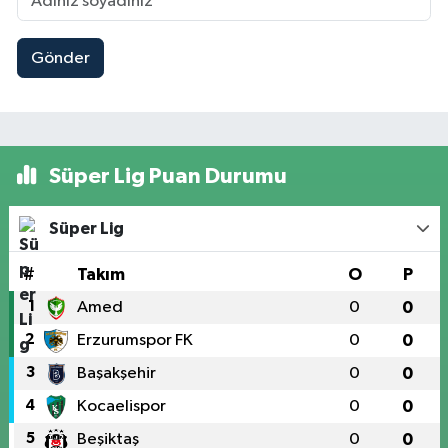
Gönder
Süper Lig Puan Durumu
Süper Lig
#
Takım
O
P
1
Amed
0
0
2
Erzurumspor FK
0
0
3
Başakşehir
0
0
4
Kocaelispor
0
0
5
Beşiktaş
0
0