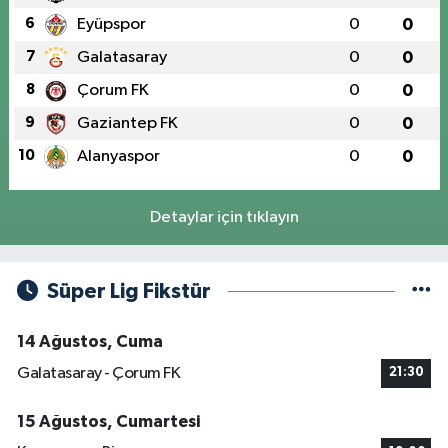
6
Eyüpspor
0
0
7
Galatasaray
0
0
8
Çorum FK
0
0
9
Gaziantep FK
0
0
10
Alanyaspor
0
0
Detaylar için tıklayın
Süper Lig Fikstür
14 Ağustos, Cuma
Galatasaray - Çorum FK
21:30
15 Ağustos, Cumartesi