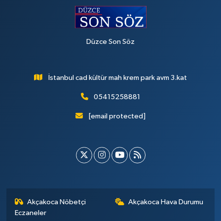
Düzce Son Söz
İstanbul cad kültür mah krem park avm 3.kat
05415258881
[email protected]
Akçakoca Nöbetçi
Akçakoca Hava Durumu
Eczaneler