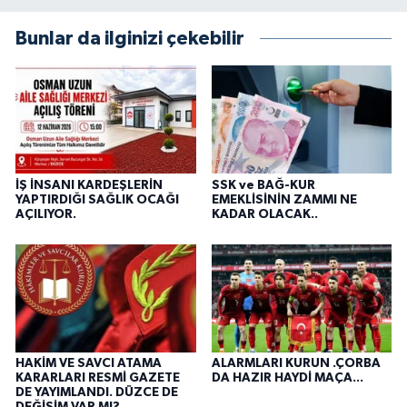
Bunlar da ilginizi çekebilir
İŞ İNSANI KARDEŞLERİN
SSK ve BAĞ-KUR
YAPTIRDIĞI SAĞLIK OCAĞI
EMEKLİSİNİN ZAMMI NE
AÇILIYOR.
KADAR OLACAK..
HAKİM VE SAVCI ATAMA
ALARMLARI KURUN .ÇORBA
KARARLARI RESMİ GAZETE
DA HAZIR HAYDİ MAÇA...
DE YAYIMLANDI. DÜZCE DE