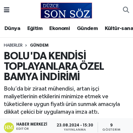
Foto Galeri
Akçakoca Nöbetçi Eczaneler
Dünya
Eğitim
Ekonomi
Gündem
Kültür-sana
Gizlilik Sözleşmesi
Akçakoca Hava Durumu
HABERLER
GÜNDEM
İletişim
Akçakoca Trafik Yoğunluk Haritası
BOLU'DA KENDİSİ
TOPLAYANLARA ÖZEL
Künye
Süper Lig Puan Durumu ve Fikstür
BAMYA İNDİRİMİ
Video Galeri
Tüm Manşetler
Bolu’da bir ziraat mühendisi, artan işçi
maliyetlerinin etkilerini minimize etmek ve
Son Dakika Haberleri
tüketicilere uygun fiyatlı ürün sunmak amacıyla
dikkat çekici bir uygulamaya imza attı.
Haber Arşivi
HABER MERKEZI
23.08.2024 - 15:30
9
EDITÖR
YAYINLANMA
GÖSTERIM