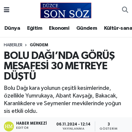
Foto Galeri
Akçakoca Nöbetçi Eczaneler
Dünya
Eğitim
Ekonomi
Gündem
Kültür-sana
Gizlilik Sözleşmesi
Akçakoca Hava Durumu
HABERLER
GÜNDEM
İletişim
Akçakoca Trafik Yoğunluk Haritası
BOLU DAĞI’NDA GÖRÜŞ
MESAFESİ 30 METREYE
Künye
Süper Lig Puan Durumu ve Fikstür
DÜŞTÜ
Video Galeri
Tüm Manşetler
Bolu Dağı kara yolunun çeşitli kesimlerinde,
özellikle Yumrukaya, Abant Kavşağı, Bakacak,
Son Dakika Haberleri
Karanlıkdere ve Seymenler mevkilerinde yoğun
sis etkili oldu.
Haber Arşivi
HABER MERKEZI
06.11.2024 - 12:14
3
EDITÖR
YAYINLANMA
GÖSTERIM