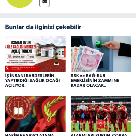
Bunlar da ilginizi çekebilir
İŞ İNSANI KARDEŞLERİN
SSK ve BAĞ-KUR
YAPTIRDIĞI SAĞLIK OCAĞI
EMEKLİSİNİN ZAMMI NE
AÇILIYOR.
KADAR OLACAK..
HAKİM VE SAVCI ATAMA
ALARMLARI KURUN .ÇORBA