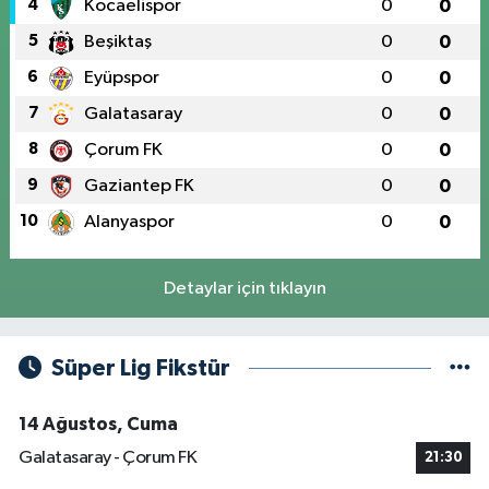
4
Kocaelispor
0
0
5
Beşiktaş
0
0
6
Eyüpspor
0
0
7
Galatasaray
0
0
8
Çorum FK
0
0
9
Gaziantep FK
0
0
10
Alanyaspor
0
0
Detaylar için tıklayın
Süper Lig Fikstür
14 Ağustos, Cuma
Galatasaray - Çorum FK
21:30