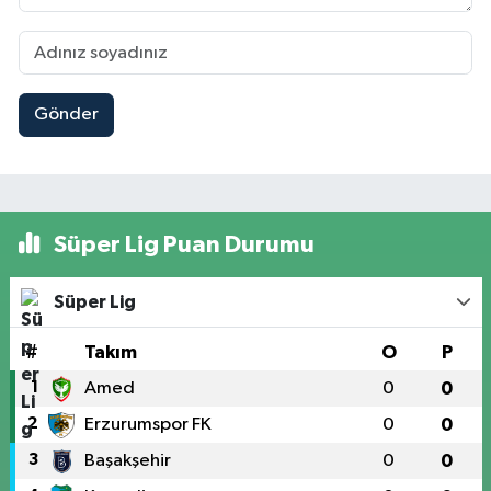
Gönder
Süper Lig Puan Durumu
Süper Lig
#
Takım
O
P
1
Amed
0
0
2
Erzurumspor FK
0
0
3
Başakşehir
0
0