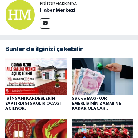
EDITÖR HAKKINDA
Haber Merkezi
Bunlar da ilginizi çekebilir
İŞ İNSANI KARDEŞLERİN
SSK ve BAĞ-KUR
YAPTIRDIĞI SAĞLIK OCAĞI
EMEKLİSİNİN ZAMMI NE
AÇILIYOR.
KADAR OLACAK..