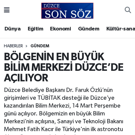
Foto Galeri
Akçakoca Nöbetçi Eczaneler
Dünya
Eğitim
Ekonomi
Gündem
Kültür-sana
Gizlilik Sözleşmesi
Akçakoca Hava Durumu
HABERLER
GÜNDEM
İletişim
Akçakoca Trafik Yoğunluk Haritası
BÖLGENİN EN BÜYÜK
BİLİM MERKEZİ DÜZCE’DE
Künye
Süper Lig Puan Durumu ve Fikstür
AÇILIYOR
Video Galeri
Tüm Manşetler
Düzce Belediye Başkanı Dr. Faruk Özlü’nün
girişimleri ve TÜBİTAK desteği ile Düzce’ye
Son Dakika Haberleri
kazandırılan Bilim Merkezi, 14 Mart Perşembe
günü açılıyor. Bölgemizin en büyük Bilim
Haber Arşivi
Merkezi’nin açılışına, Sanayi ve Teknoloji Bakanı
Mehmet Fatih Kacır ile Türkiye'nin ilk astronotu