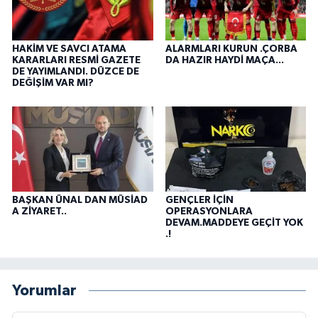
HAKİM VE SAVCI ATAMA
ALARMLARI KURUN .ÇORBA
KARARLARI RESMİ GAZETE
DA HAZIR HAYDİ MAÇA...
DE YAYIMLANDI. DÜZCE DE
DEĞİŞİM VAR MI?
BAŞKAN ÜNAL DAN MÜSİAD
GENÇLER İÇİN
A ZİYARET..
OPERASYONLARA
DEVAM.MADDEYE GEÇİT YOK
.!
Yorumlar