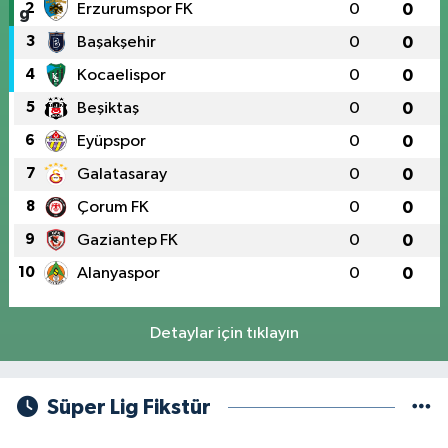
2
Erzurumspor FK
0
0
3
Başakşehir
0
0
4
Kocaelispor
0
0
5
Beşiktaş
0
0
6
Eyüpspor
0
0
7
Galatasaray
0
0
8
Çorum FK
0
0
9
Gaziantep FK
0
0
10
Alanyaspor
0
0
Detaylar için tıklayın
Süper Lig Fikstür