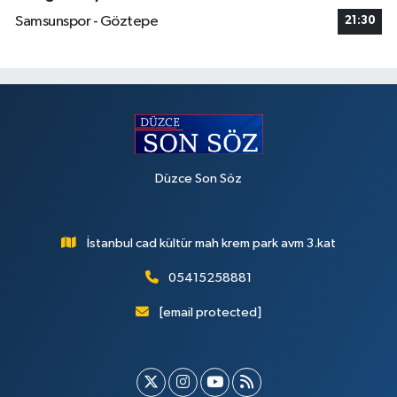
Samsunspor - Göztepe
21:30
Düzce Son Söz
İstanbul cad kültür mah krem park avm 3.kat
05415258881
[email protected]