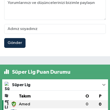
Gönder
Süper Lig Puan Durumu
Süper Lig
#
Takım
O
P
1
Amed
0
0