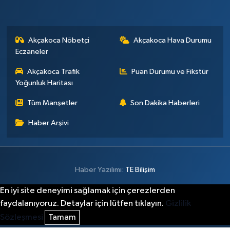
Akçakoca Nöbetçi
Akçakoca Hava Durumu
Eczaneler
Akçakoca Trafik
Puan Durumu ve Fikstür
Yoğunluk Haritası
Tüm Manşetler
Son Dakika Haberleri
Haber Arşivi
Haber Yazılımı:
TE Bilişim
En iyi site deneyimi sağlamak için çerezlerden
faydalanıyoruz. Detaylar için lütfen tıklayın.
Gizlilik
Sözleşmesi
Tamam