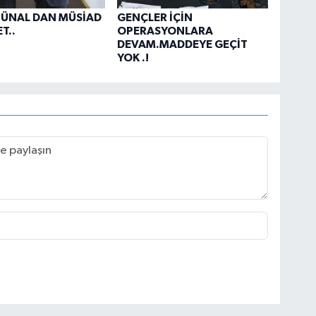
 ÜNAL DAN MÜSİAD
GENÇLER İÇİN
T..
OPERASYONLARA
DEVAM.MADDEYE GEÇİT
YOK .!