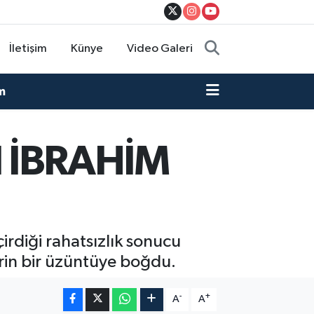
İletişim
Künye
Video Galeri
m
 İBRAHİM
irdiği rahatsızlık sonucu
derin bir üzüntüye boğdu.
-
+
A
A