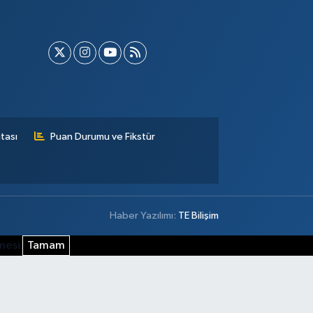
tası
Puan Durumu ve Fikstür
Haber Yazılımı:
TE Bilişim
şmesi
Tamam