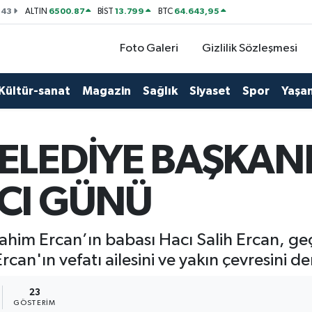
143
6500.87
13.799
64.643,95
ALTIN
BİST
BTC
Foto Galeri
Gizlilik Sözleşmesi
Kültür-sanat
Magazin
Sağlık
Siyaset
Spor
Yaşa
ELEDİYE BAŞKANI
CI GÜNÜ
ahim Ercan’ın babası Hacı Salih Ercan, geç
Ercan'ın vefatı ailesini ve yakın çevresini 
23
GÖSTERIM