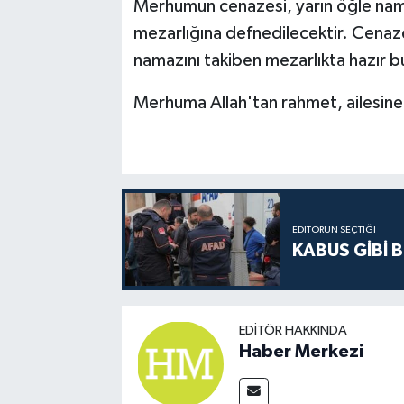
Merhumun cenazesi, yarın öğle nama
mezarlığına defnedilecektir. Cenaze
namazını takiben mezarlıkta hazır 
Merhuma Allah'tan rahmet, ailesine v
EDITÖRÜN SEÇTIĞI
KABUS GİBİ B
EDITÖR HAKKINDA
Haber Merkezi