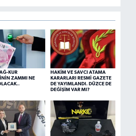
BAĞ-KUR
HAKİM VE SAVCI ATAMA
İNİN ZAMMI NE
KARARLARI RESMİ GAZETE
LACAK..
DE YAYIMLANDI. DÜZCE DE
DEĞİŞİM VAR MI?