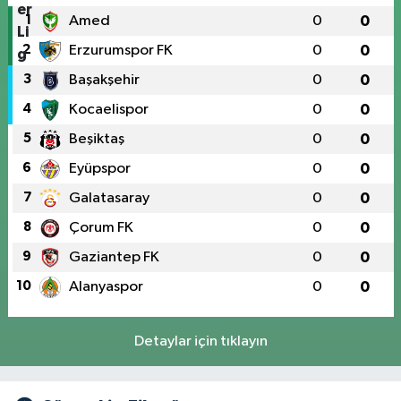
1
Amed
0
0
2
Erzurumspor FK
0
0
3
Başakşehir
0
0
4
Kocaelispor
0
0
5
Beşiktaş
0
0
6
Eyüpspor
0
0
7
Galatasaray
0
0
8
Çorum FK
0
0
9
Gaziantep FK
0
0
10
Alanyaspor
0
0
Detaylar için tıklayın