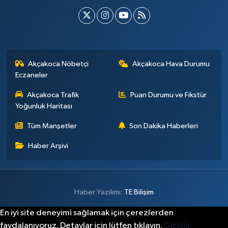
Akçakoca Nöbetçi
Akçakoca Hava Durumu
Eczaneler
Akçakoca Trafik
Puan Durumu ve Fikstür
Yoğunluk Haritası
Tüm Manşetler
Son Dakika Haberleri
Haber Arşivi
Haber Yazılımı:
TE Bilişim
En iyi site deneyimi sağlamak için çerezlerden
faydalanıyoruz. Detaylar için lütfen tıklayın.
Gizlilik