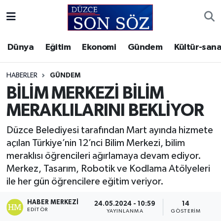
Foto Galeri
Akçakoca Nöbetçi Eczaneler
Dünya
Eğitim
Ekonomi
Gündem
Kültür-sana
Gizlilik Sözleşmesi
Akçakoca Hava Durumu
HABERLER
GÜNDEM
İletişim
Akçakoca Trafik Yoğunluk Haritası
BİLİM MERKEZİ BİLİM
MERAKLILARINI BEKLİYOR
Künye
Süper Lig Puan Durumu ve Fikstür
Düzce Belediyesi tarafından Mart ayında hizmete
Video Galeri
Tüm Manşetler
açılan Türkiye’nin 12’nci Bilim Merkezi, bilim
meraklısı öğrencileri ağırlamaya devam ediyor.
Son Dakika Haberleri
Merkez, Tasarım, Robotik ve Kodlama Atölyeleri
ile her gün öğrencilere eğitim veriyor.
Haber Arşivi
HABER MERKEZI
24.05.2024 - 10:59
14
EDITÖR
YAYINLANMA
GÖSTERIM