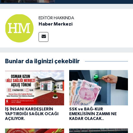
EDITÖR HAKKINDA
Haber Merkezi
Bunlar da ilginizi çekebilir
İŞ İNSANI KARDEŞLERİN
SSK ve BAĞ-KUR
YAPTIRDIĞI SAĞLIK OCAĞI
EMEKLİSİNİN ZAMMI NE
AÇILIYOR.
KADAR OLACAK..