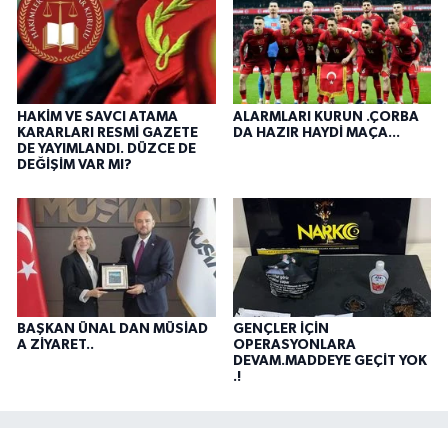
HAKİM VE SAVCI ATAMA
ALARMLARI KURUN .ÇORBA
KARARLARI RESMİ GAZETE
DA HAZIR HAYDİ MAÇA...
DE YAYIMLANDI. DÜZCE DE
DEĞİŞİM VAR MI?
BAŞKAN ÜNAL DAN MÜSİAD
GENÇLER İÇİN
A ZİYARET..
OPERASYONLARA
DEVAM.MADDEYE GEÇİT YOK
.!