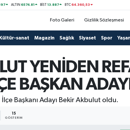
897
6574.81
13.887
64.360,53
ALTIN
BİST
BTC
Foto Galeri
Gizlilik Sözleşmesi
Kültür-sanat
Magazin
Sağlık
Siyaset
Spor
Yaşa
LUT YENİDEN REF
ÇE BAŞKAN ADAY
 İlçe Başkanı Adayı Bekir Akbulut oldu.
15
GÖSTERIM