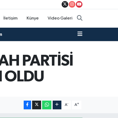
İletişim
Künye
Video Galeri
m
AH PARTİSİ
I OLDU
-
+
A
A