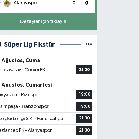
0
Alanyaspor
0
0
Detaylar için tıklayın
Süper Lig Fikstür
4 Ağustos, Cuma
latasaray - Çorum FK
21:30
5 Ağustos, Cumartesi
nyaspor - Rizespor
19:00
sımpaşa - Trabzonspor
19:00
nçlerbirliği S.K. - Fenerbahçe
21:30
ziantep FK - Alanyaspor
21:30