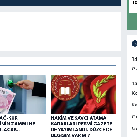
1
1
Ga
1
Ko
Ka
Ge
BAĞ-KUR
HAKİM VE SAVCI ATAMA
İNİN ZAMMI NE
KARARLARI RESMİ GAZETE
Ga
LACAK..
DE YAYIMLANDI. DÜZCE DE
DEĞİŞİM VAR MI?