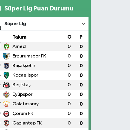
Süper Lig Puan Durumu
Süper Lig
#
Takım
O
P
1
Amed
0
0
2
Erzurumspor FK
0
0
3
Başakşehir
0
0
4
Kocaelispor
0
0
5
Beşiktaş
0
0
6
Eyüpspor
0
0
7
Galatasaray
0
0
8
Çorum FK
0
0
9
Gaziantep FK
0
0