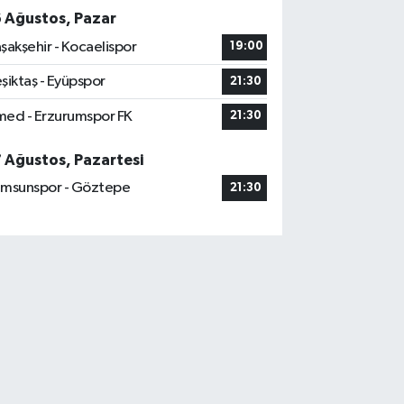
6 Ağustos, Pazar
şakşehir - Kocaelispor
19:00
şiktaş - Eyüpspor
21:30
ed - Erzurumspor FK
21:30
7 Ağustos, Pazartesi
msunspor - Göztepe
21:30