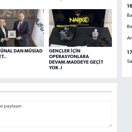
1
Ba
Be
Am
 ÜNAL DAN MÜSİAD
GENÇLER İÇİN
1
T..
OPERASYONLARA
Sa
DEVAM.MADDEYE GEÇİT
YOK .!