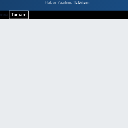
Haber Yazılımı:
TE Bilişim
şmesi
Tamam