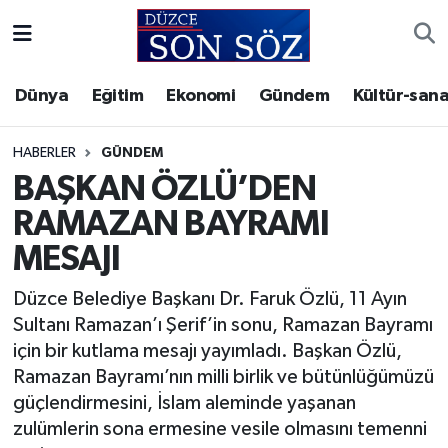
Foto Galeri
Akçakoca Nöbetçi Eczaneler
Dünya
Eğitim
Ekonomi
Gündem
Kültür-sana
Gizlilik Sözleşmesi
Akçakoca Hava Durumu
HABERLER
GÜNDEM
İletişim
Akçakoca Trafik Yoğunluk Haritası
BAŞKAN ÖZLÜ’DEN
RAMAZAN BAYRAMI
Künye
Süper Lig Puan Durumu ve Fikstür
MESAJI
Video Galeri
Tüm Manşetler
Düzce Belediye Başkanı Dr. Faruk Özlü, 11 Ayın
Sultanı Ramazan’ı Şerif’in sonu, Ramazan Bayramı
Son Dakika Haberleri
için bir kutlama mesajı yayımladı. Başkan Özlü,
Ramazan Bayramı’nın milli birlik ve bütünlüğümüzü
Haber Arşivi
güçlendirmesini, İslam aleminde yaşanan
zulümlerin sona ermesine vesile olmasını temenni