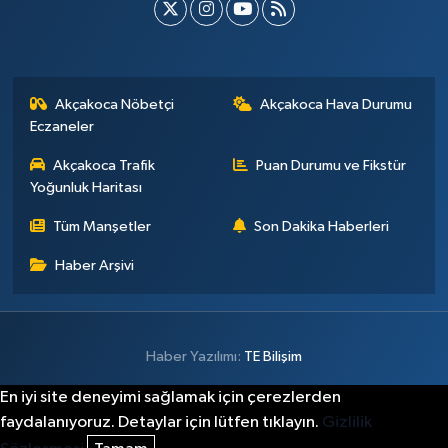
Akçakoca Nöbetçi
Akçakoca Hava Durumu
Eczaneler
Akçakoca Trafik
Puan Durumu ve Fikstür
Yoğunluk Haritası
Tüm Manşetler
Son Dakika Haberleri
Haber Arşivi
Haber Yazılımı:
TE Bilişim
En iyi site deneyimi sağlamak için çerezlerden
faydalanıyoruz. Detaylar için lütfen tıklayın.
Gizlilik