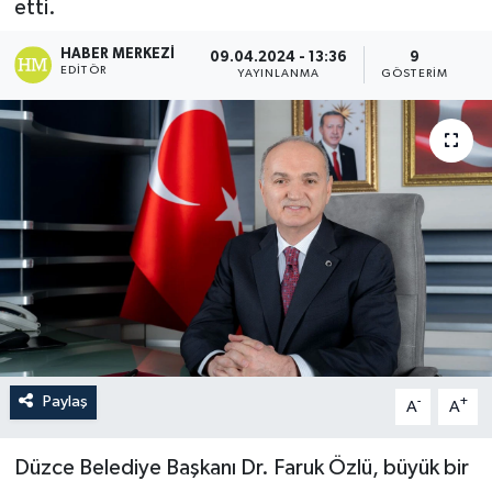
etti.
HABER MERKEZI
09.04.2024 - 13:36
9
EDITÖR
YAYINLANMA
GÖSTERIM
Paylaş
-
+
A
A
Düzce Belediye Başkanı Dr. Faruk Özlü, büyük bir