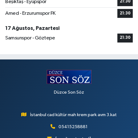
Beşiktaş - Eyüpspor
21:30
Amed - Erzurumspor FK
21:30
17 Ağustos, Pazartesi
Samsunspor - Göztepe
21:30
Düzce Son Söz
İstanbul cad kültür mah krem park avm 3.kat
05415258881