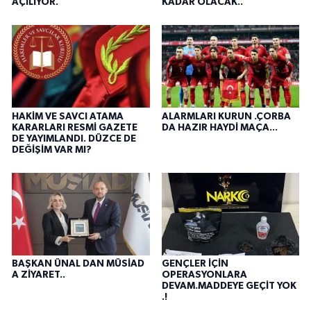
AÇILIYOR.
KADAR OLACAK..
HAKİM VE SAVCI ATAMA
ALARMLARI KURUN .ÇORBA
KARARLARI RESMİ GAZETE
DA HAZIR HAYDİ MAÇA...
DE YAYIMLANDI. DÜZCE DE
DEĞİŞİM VAR MI?
BAŞKAN ÜNAL DAN MÜSİAD
GENÇLER İÇİN
A ZİYARET..
OPERASYONLARA
DEVAM.MADDEYE GEÇİT YOK
.!