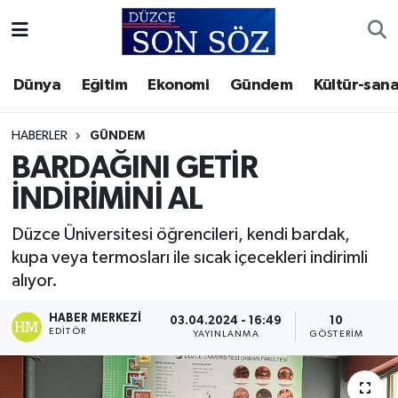
Foto Galeri
Akçakoca Nöbetçi Eczaneler
Dünya
Eğitim
Ekonomi
Gündem
Kültür-sana
Gizlilik Sözleşmesi
Akçakoca Hava Durumu
HABERLER
GÜNDEM
İletişim
Akçakoca Trafik Yoğunluk Haritası
BARDAĞINI GETİR
İNDİRİMİNİ AL
Künye
Süper Lig Puan Durumu ve Fikstür
Düzce Üniversitesi öğrencileri, kendi bardak,
Video Galeri
Tüm Manşetler
kupa veya termosları ile sıcak içecekleri indirimli
alıyor.
Son Dakika Haberleri
HABER MERKEZI
03.04.2024 - 16:49
10
EDITÖR
YAYINLANMA
GÖSTERIM
Haber Arşivi