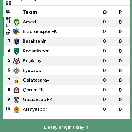
#
Takım
O
P
1
Amed
0
0
2
Erzurumspor FK
0
0
3
Başakşehir
0
0
4
Kocaelispor
0
0
5
Beşiktaş
0
0
6
Eyüpspor
0
0
7
Galatasaray
0
0
8
Çorum FK
0
0
9
Gaziantep FK
0
0
10
Alanyaspor
0
0
Detaylar için tıklayın