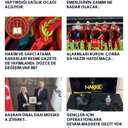
YAPTIRDIĞI SAĞLIK OCAĞI
EMEKLİSİNİN ZAMMI NE
AÇILIYOR.
KADAR OLACAK..
HAKİM VE SAVCI ATAMA
ALARMLARI KURUN .ÇORBA
KARARLARI RESMİ GAZETE
DA HAZIR HAYDİ MAÇA...
DE YAYIMLANDI. DÜZCE DE
DEĞİŞİM VAR MI?
BAŞKAN ÜNAL DAN MÜSİAD
GENÇLER İÇİN
A ZİYARET..
OPERASYONLARA
DEVAM.MADDEYE GEÇİT YOK