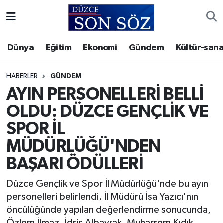
Foto Galeri
Akçakoca Nöbetçi Eczaneler
Dünya
Eğitim
Ekonomi
Gündem
Kültür-sana
Gizlilik Sözleşmesi
Akçakoca Hava Durumu
HABERLER
GÜNDEM
İletişim
Akçakoca Trafik Yoğunluk Haritası
AYIN PERSONELLERİ BELLİ
OLDU: DÜZCE GENÇLİK VE
Künye
Süper Lig Puan Durumu ve Fikstür
SPOR İL
Video Galeri
Tüm Manşetler
MÜDÜRLÜĞÜ'NDEN
BAŞARI ÖDÜLLERİ
Son Dakika Haberleri
Düzce Gençlik ve Spor İl Müdürlüğü'nde bu ayın
Haber Arşivi
personelleri belirlendi. İl Müdürü İsa Yazıcı'nın
öncülüğünde yapılan değerlendirme sonucunda,
Özlem İlmaz, İdris Albayrak, Muharrem Kıdık,