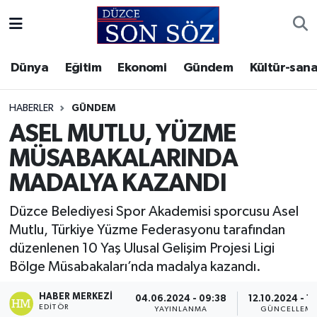
Foto Galeri
Akçakoca Nöbetçi Eczaneler
Dünya
Eğitim
Ekonomi
Gündem
Kültür-sana
Gizlilik Sözleşmesi
Akçakoca Hava Durumu
HABERLER
GÜNDEM
İletişim
Akçakoca Trafik Yoğunluk Haritası
ASEL MUTLU, YÜZME
MÜSABAKALARINDA
Künye
Süper Lig Puan Durumu ve Fikstür
MADALYA KAZANDI
Video Galeri
Tüm Manşetler
Düzce Belediyesi Spor Akademisi sporcusu Asel
Mutlu, Türkiye Yüzme Federasyonu tarafından
Son Dakika Haberleri
düzenlenen 10 Yaş Ulusal Gelişim Projesi Ligi
Bölge Müsabakaları’nda madalya kazandı.
Haber Arşivi
HABER MERKEZI
04.06.2024 - 09:38
12.10.2024 - 15
EDITÖR
YAYINLANMA
GÜNCELLEM