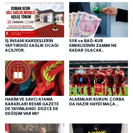
İŞ İNSANI KARDEŞLERİN
SSK ve BAĞ-KUR
YAPTIRDIĞI SAĞLIK OCAĞI
EMEKLİSİNİN ZAMMI NE
AÇILIYOR.
KADAR OLACAK..
HAKİM VE SAVCI ATAMA
ALARMLARI KURUN .ÇORBA
KARARLARI RESMİ GAZETE
DA HAZIR HAYDİ MAÇA...
DE YAYIMLANDI. DÜZCE DE
DEĞİŞİM VAR MI?