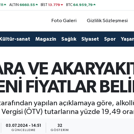
11
6660.55
13.779
64.959,79
ALTIN
BİST
BTC
Foto Galeri
Gizlilik Sözleşmesi
Kültür-sanat
Magazin
Sağlık
Siyaset
Spor
Yaşa
ARA VE AKARYAKI
ENİ FİYATLAR BEL
 tarafından yapılan açıklamaya göre, alkollü
Vergisi (ÖTV) tutarlarına yüzde 19,49 ora
03.07.2024 - 14:51
32
GÜNCELLEME
GÖSTERIM