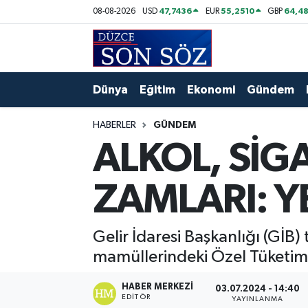
47,7436
55,2510
64,48
08-08-2026
USD
EUR
GBP
Foto Galeri
Akçakoca Nöbetçi Eczaneler
Gizlilik Sözleşmesi
Akçakoca Hava Durumu
Dünya
Eğitim
Ekonomi
Gündem
İletişim
Akçakoca Trafik Yoğunluk Haritası
HABERLER
GÜNDEM
ALKOL, SİG
Künye
Süper Lig Puan Durumu ve Fikstür
ZAMLARI: Y
Video Galeri
Tüm Manşetler
Son Dakika Haberleri
Gelir İdaresi Başkanlığı (GİB)
mamüllerindeki Özel Tüketim 
Haber Arşivi
HABER MERKEZI
03.07.2024 - 14:40
EDITÖR
YAYINLANMA