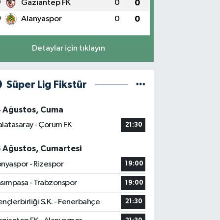
9
Gaziantep FK
0
0
0
Alanyaspor
0
0
Detaylar için tıklayın
Süper Lig Fikstür
4 Ağustos, Cuma
latasaray - Çorum FK
21:30
5 Ağustos, Cumartesi
nyaspor - Rizespor
19:00
sımpaşa - Trabzonspor
19:00
nçlerbirliği S.K. - Fenerbahçe
21:30