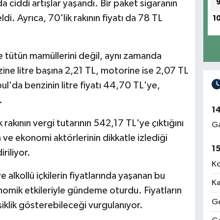
da ciddi artışlar yaşandı. Bir paket sigaranın
i. Ayrıca, 70'lik rakının fiyatı da 78 TL
1
ve tütün mamüllerini değil, aynı zamanda
nzine litre başına 2,21 TL, motorine ise 2,07 TL
bul'da benzinin litre fiyatı 44,70 TL'ye,
.
1
rakının vergi tutarının 542,17 TL'ye çıktığını
Ga
rin ve ekonomi aktörlerinin dikkatle izlediği
1
riliyor.
Ko
 alkollü içkilerin fiyatlarında yaşanan bu
Ka
onomik etkileriyle gündeme oturdu. Fiyatların
Ge
işiklik gösterebileceği vurgulanıyor.