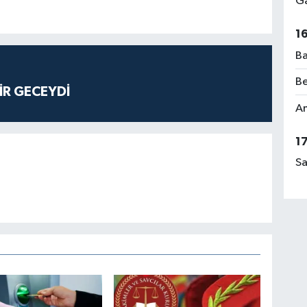
Ga
1
Ba
Be
İR GECEYDİ
Am
1
Sa