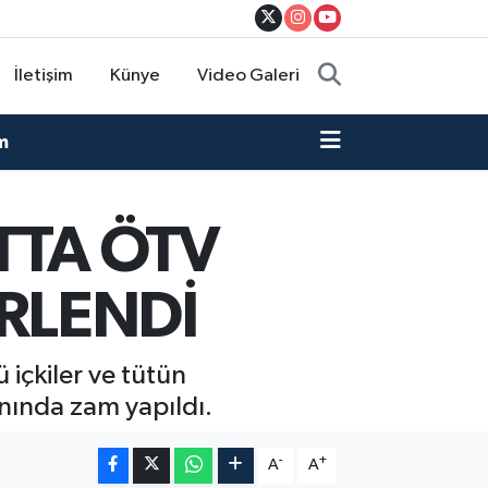
İletişim
Künye
Video Galeri
m
TTA ÖTV
İRLENDİ
 içkiler ve tütün
nında zam yapıldı.
-
+
A
A