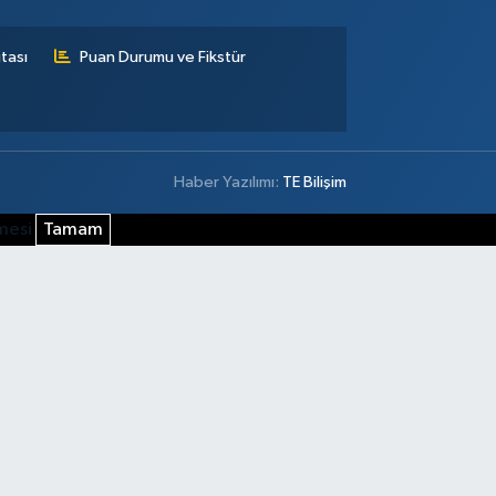
tası
Puan Durumu ve Fikstür
Haber Yazılımı:
TE Bilişim
şmesi
Tamam