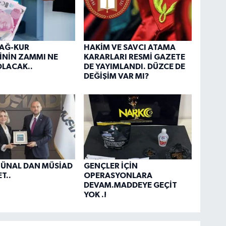
BAĞ-KUR
HAKİM VE SAVCI ATAMA
İNİN ZAMMI NE
KARARLARI RESMİ GAZETE
LACAK..
DE YAYIMLANDI. DÜZCE DE
DEĞİŞİM VAR MI?
 ÜNAL DAN MÜSİAD
GENÇLER İÇİN
T..
OPERASYONLARA
DEVAM.MADDEYE GEÇİT
YOK .!