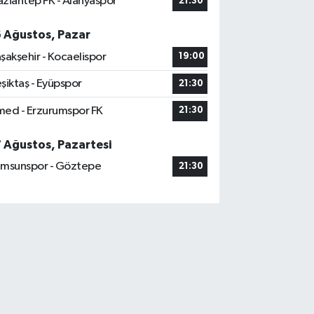
ziantep FK - Alanyaspor
21:30
6 Ağustos, Pazar
şakşehir - Kocaelispor
19:00
şiktaş - Eyüpspor
21:30
ed - Erzurumspor FK
21:30
7 Ağustos, Pazartesi
msunspor - Göztepe
21:30