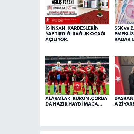
İŞ İNSANI KARDEŞLERİN
SSK ve 
YAPTIRDIĞI SAĞLIK OCAĞI
EMEKLİS
AÇILIYOR.
KADAR O
ALARMLARI KURUN .ÇORBA
BAŞKAN
DA HAZIR HAYDİ MAÇA...
A ZİYARE