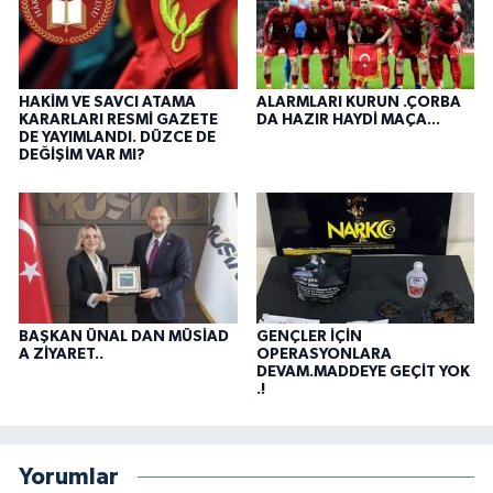
HAKİM VE SAVCI ATAMA
ALARMLARI KURUN .ÇORBA
KARARLARI RESMİ GAZETE
DA HAZIR HAYDİ MAÇA...
DE YAYIMLANDI. DÜZCE DE
DEĞİŞİM VAR MI?
BAŞKAN ÜNAL DAN MÜSİAD
GENÇLER İÇİN
A ZİYARET..
OPERASYONLARA
DEVAM.MADDEYE GEÇİT YOK
.!
Yorumlar