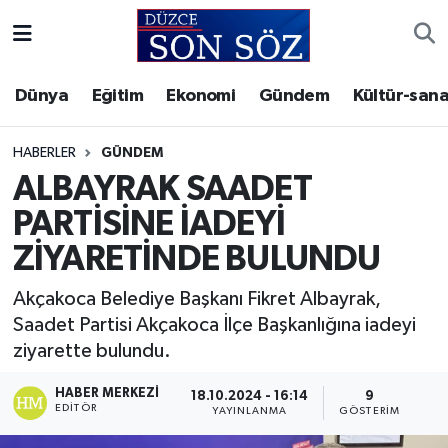
Foto Galeri
Akçakoca Nöbetçi Eczaneler
Dünya
Eğitim
Ekonomi
Gündem
Kültür-sana
Gizlilik Sözleşmesi
Akçakoca Hava Durumu
HABERLER
GÜNDEM
İletişim
Akçakoca Trafik Yoğunluk Haritası
ALBAYRAK SAADET
PARTİSİNE İADEYİ
Künye
Süper Lig Puan Durumu ve Fikstür
ZİYARETİNDE BULUNDU
Video Galeri
Tüm Manşetler
Akçakoca Belediye Başkanı Fikret Albayrak,
Saadet Partisi Akçakoca İlçe Başkanlığına iadeyi
Son Dakika Haberleri
ziyarette bulundu.
Haber Arşivi
HABER MERKEZI
18.10.2024 - 16:14
9
EDITÖR
YAYINLANMA
GÖSTERIM