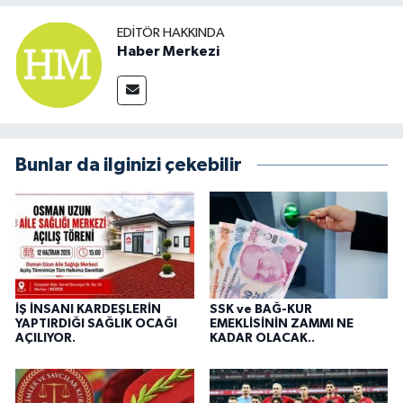
EDITÖR HAKKINDA
Haber Merkezi
Bunlar da ilginizi çekebilir
İŞ İNSANI KARDEŞLERİN
SSK ve BAĞ-KUR
YAPTIRDIĞI SAĞLIK OCAĞI
EMEKLİSİNİN ZAMMI NE
AÇILIYOR.
KADAR OLACAK..