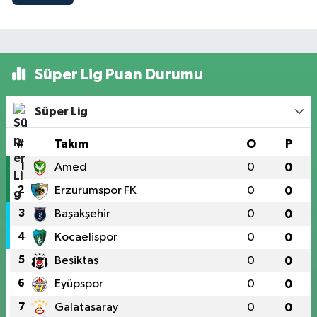
Süper Lig Puan Durumu
Süper Lig
#
Takım
O
P
1
Amed
0
0
2
Erzurumspor FK
0
0
3
Başakşehir
0
0
4
Kocaelispor
0
0
5
Beşiktaş
0
0
6
Eyüpspor
0
0
7
Galatasaray
0
0