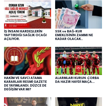
İŞ İNSANI KARDEŞLERİN
SSK ve BAĞ-KUR
YAPTIRDIĞI SAĞLIK OCAĞI
EMEKLİSİNİN ZAMMI NE
AÇILIYOR.
KADAR OLACAK..
HAKİM VE SAVCI ATAMA
ALARMLARI KURUN .ÇORBA
KARARLARI RESMİ GAZETE
DA HAZIR HAYDİ MAÇA...
DE YAYIMLANDI. DÜZCE DE
DEĞİŞİM VAR MI?