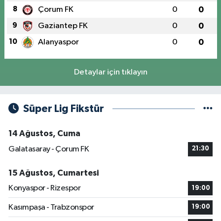
8
Çorum FK
0
0
9
Gaziantep FK
0
0
10
Alanyaspor
0
0
Detaylar için tıklayın
Süper Lig Fikstür
14 Ağustos, Cuma
Galatasaray - Çorum FK
21:30
15 Ağustos, Cumartesi
Konyaspor - Rizespor
19:00
Kasımpaşa - Trabzonspor
19:00