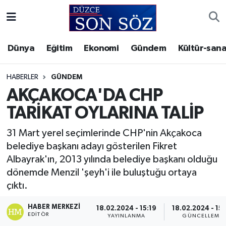
Foto Galeri
Akçakoca Nöbetçi Eczaneler
Dünya
Eğitim
Ekonomi
Gündem
Kültür-sana
Gizlilik Sözleşmesi
Akçakoca Hava Durumu
HABERLER
GÜNDEM
İletişim
Akçakoca Trafik Yoğunluk Haritası
AKÇAKOCA'DA CHP
TARİKAT OYLARINA TALİP
Künye
Süper Lig Puan Durumu ve Fikstür
31 Mart yerel seçimlerinde CHP'nin Akçakoca
Video Galeri
Tüm Manşetler
belediye başkanı adayı gösterilen Fikret
Albayrak'ın, 2013 yılında belediye başkanı olduğu
Son Dakika Haberleri
dönemde Menzil 'şeyh'i ile buluştuğu ortaya
çıktı.
Haber Arşivi
HABER MERKEZI
18.02.2024 - 15:19
18.02.2024 - 15
EDITÖR
YAYINLANMA
GÜNCELLEME