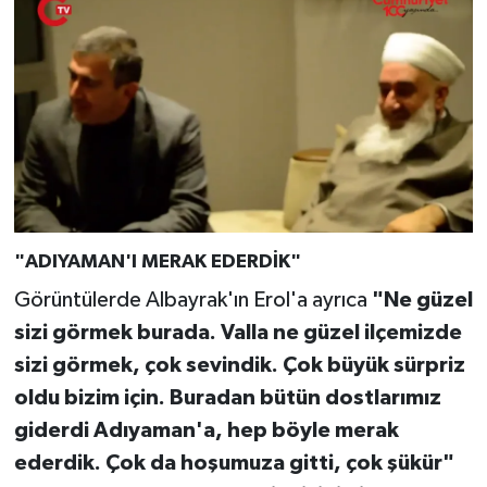
"ADIYAMAN'I MERAK EDERDİK"
Görüntülerde Albayrak'ın Erol'a ayrıca
"Ne güzel
sizi görmek burada. Valla ne güzel ilçemizde
sizi görmek, çok sevindik. Çok büyük sürpriz
oldu bizim için. Buradan bütün dostlarımız
giderdi Adıyaman'a, hep böyle merak
ederdik. Çok da hoşumuza gitti, çok şükür"