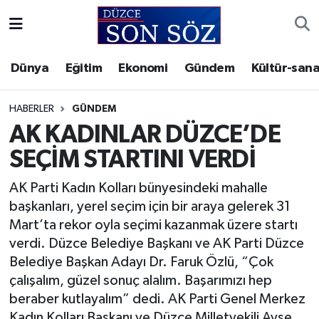
Foto Galeri
Akçakoca Nöbetçi Eczaneler
Dünya
Eğitim
Ekonomi
Gündem
Kültür-sana
Gizlilik Sözleşmesi
Akçakoca Hava Durumu
HABERLER
GÜNDEM
İletişim
Akçakoca Trafik Yoğunluk Haritası
AK KADINLAR DÜZCE’DE
SEÇİM STARTINI VERDİ
Künye
Süper Lig Puan Durumu ve Fikstür
AK Parti Kadın Kolları bünyesindeki mahalle
Video Galeri
Tüm Manşetler
başkanları, yerel seçim için bir araya gelerek 31
Mart’ta rekor oyla seçimi kazanmak üzere startı
Son Dakika Haberleri
verdi. Düzce Belediye Başkanı ve AK Parti Düzce
Belediye Başkan Adayı Dr. Faruk Özlü, “Çok
Haber Arşivi
çalışalım, güzel sonuç alalım. Başarımızı hep
beraber kutlayalım” dedi. AK Parti Genel Merkez
Kadın Kolları Başkanı ve Düzce Milletvekili Ayşe