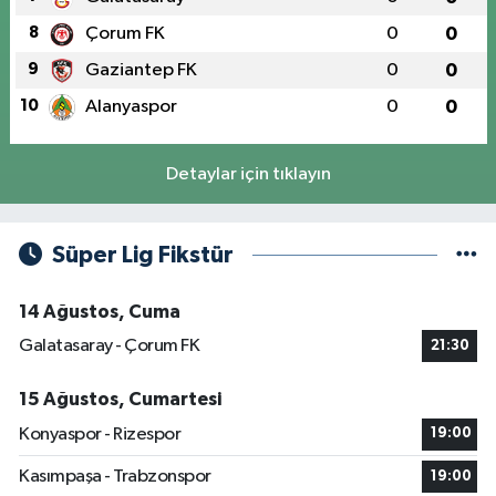
8
Çorum FK
0
0
9
Gaziantep FK
0
0
10
Alanyaspor
0
0
Detaylar için tıklayın
Süper Lig Fikstür
14 Ağustos, Cuma
Galatasaray - Çorum FK
21:30
15 Ağustos, Cumartesi
Konyaspor - Rizespor
19:00
Kasımpaşa - Trabzonspor
19:00