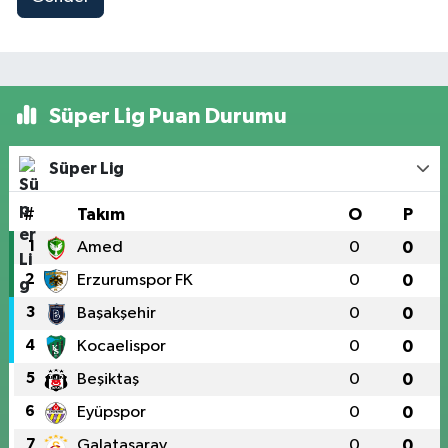
Süper Lig Puan Durumu
Süper Lig
#
Takım
O
P
1
Amed
0
0
2
Erzurumspor FK
0
0
3
Başakşehir
0
0
4
Kocaelispor
0
0
5
Beşiktaş
0
0
6
Eyüpspor
0
0
7
Galatasaray
0
0