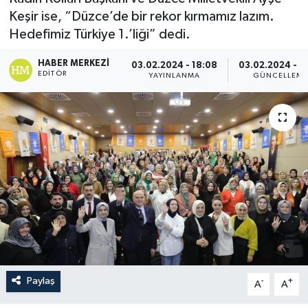
Keşir ise, “Düzce’de bir rekor kırmamız lazım.
Hedefimiz Türkiye 1.’liği” dedi.
HABER MERKEZI
03.02.2024 - 18:08
03.02.2024 - 1
EDITÖR
YAYINLANMA
GÜNCELLEM
Paylaş
-
+
A
A