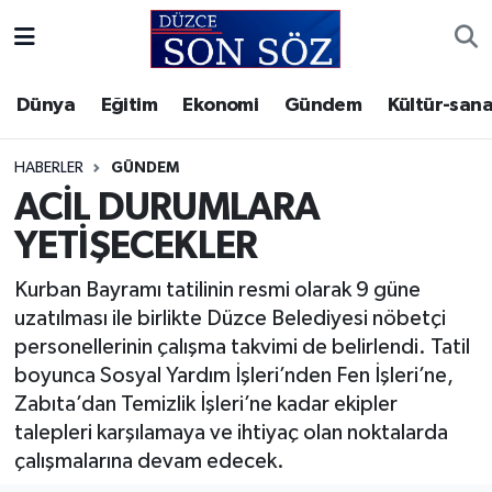
Foto Galeri
Akçakoca Nöbetçi Eczaneler
Dünya
Eğitim
Ekonomi
Gündem
Kültür-sana
Gizlilik Sözleşmesi
Akçakoca Hava Durumu
HABERLER
GÜNDEM
İletişim
Akçakoca Trafik Yoğunluk Haritası
ACİL DURUMLARA
YETİŞECEKLER
Künye
Süper Lig Puan Durumu ve Fikstür
Kurban Bayramı tatilinin resmi olarak 9 güne
Video Galeri
Tüm Manşetler
uzatılması ile birlikte Düzce Belediyesi nöbetçi
personellerinin çalışma takvimi de belirlendi. Tatil
Son Dakika Haberleri
boyunca Sosyal Yardım İşleri’nden Fen İşleri’ne,
Zabıta’dan Temizlik İşleri’ne kadar ekipler
Haber Arşivi
talepleri karşılamaya ve ihtiyaç olan noktalarda
çalışmalarına devam edecek.