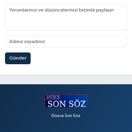
Gönder
Düzce Son Söz