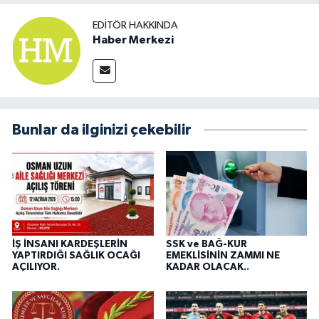
EDITÖR HAKKINDA
Haber Merkezi
Bunlar da ilginizi çekebilir
İŞ İNSANI KARDEŞLERİN
SSK ve BAĞ-KUR
YAPTIRDIĞI SAĞLIK OCAĞI
EMEKLİSİNİN ZAMMI NE
AÇILIYOR.
KADAR OLACAK..