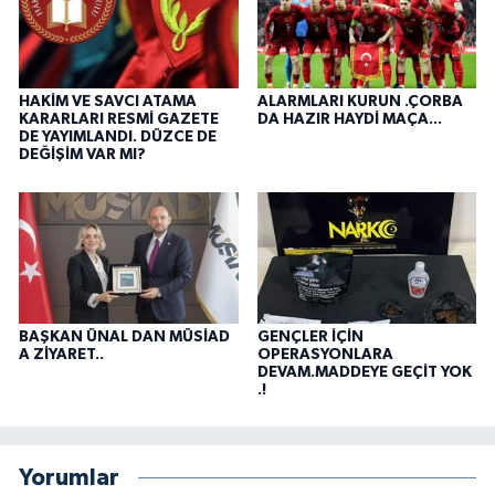
HAKİM VE SAVCI ATAMA
ALARMLARI KURUN .ÇORBA
KARARLARI RESMİ GAZETE
DA HAZIR HAYDİ MAÇA...
DE YAYIMLANDI. DÜZCE DE
DEĞİŞİM VAR MI?
BAŞKAN ÜNAL DAN MÜSİAD
GENÇLER İÇİN
A ZİYARET..
OPERASYONLARA
DEVAM.MADDEYE GEÇİT YOK
.!
Yorumlar