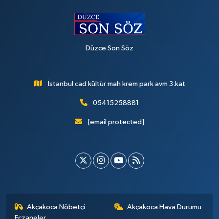
Düzce Son Söz
İstanbul cad kültür mah krem park avm 3.kat
05415258881
[email protected]
Akçakoca Nöbetçi
Akçakoca Hava Durumu
Eczaneler