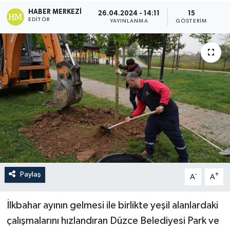
HABER MERKEZI
26.04.2024 - 14:11
15
EDITÖR
YAYINLANMA
GÖSTERIM
Paylaş
-
+
A
A
İlkbahar ayının gelmesi ile birlikte yeşil alanlardaki
çalışmalarını hızlandıran Düzce Belediyesi Park ve