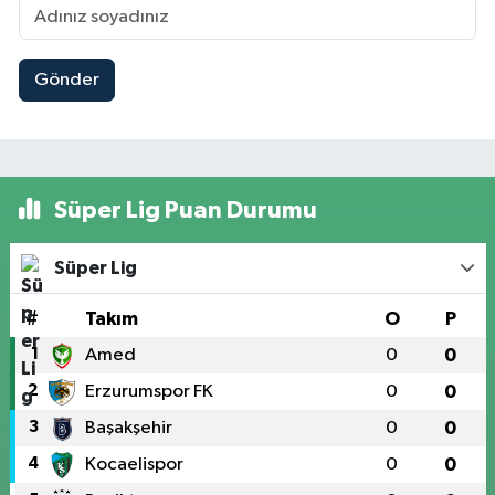
Gönder
Süper Lig Puan Durumu
Süper Lig
#
Takım
O
P
1
Amed
0
0
2
Erzurumspor FK
0
0
3
Başakşehir
0
0
4
Kocaelispor
0
0