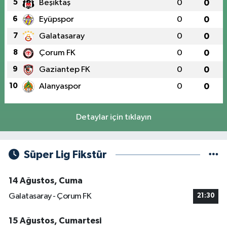
5
Beşiktaş
0
0
6
Eyüpspor
0
0
7
Galatasaray
0
0
8
Çorum FK
0
0
9
Gaziantep FK
0
0
10
Alanyaspor
0
0
Detaylar için tıklayın
Süper Lig Fikstür
14 Ağustos, Cuma
Galatasaray - Çorum FK
21:30
15 Ağustos, Cumartesi