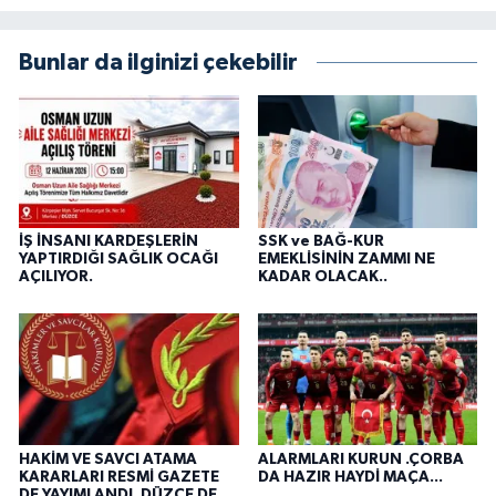
Bunlar da ilginizi çekebilir
İŞ İNSANI KARDEŞLERİN
SSK ve BAĞ-KUR
YAPTIRDIĞI SAĞLIK OCAĞI
EMEKLİSİNİN ZAMMI NE
AÇILIYOR.
KADAR OLACAK..
HAKİM VE SAVCI ATAMA
ALARMLARI KURUN .ÇORBA
KARARLARI RESMİ GAZETE
DA HAZIR HAYDİ MAÇA...
DE YAYIMLANDI. DÜZCE DE