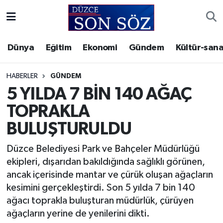
Foto Galeri
Akçakoca Nöbetçi Eczaneler
Dünya
Eğitim
Ekonomi
Gündem
Kültür-sana
Gizlilik Sözleşmesi
Akçakoca Hava Durumu
HABERLER
GÜNDEM
İletişim
Akçakoca Trafik Yoğunluk Haritası
5 YILDA 7 BİN 140 AĞAÇ
TOPRAKLA
Künye
Süper Lig Puan Durumu ve Fikstür
BULUŞTURULDU
Video Galeri
Tüm Manşetler
Düzce Belediyesi Park ve Bahçeler Müdürlüğü
ekipleri, dışarıdan bakıldığında sağlıklı görünen,
Son Dakika Haberleri
ancak içerisinde mantar ve çürük oluşan ağaçların
kesimini gerçekleştirdi. Son 5 yılda 7 bin 140
Haber Arşivi
ağacı toprakla buluşturan müdürlük, çürüyen
ağaçların yerine de yenilerini dikti.